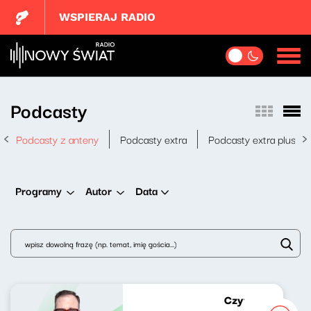
WSPIERAJ RADIO
Podcasty
Podcasty z anteny
Podcasty extra
Podcasty extra plus
Data
Programy
Autor
Czytał Michał No