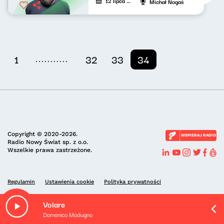
12 lipca 2020
Michał Nogaś
...........
1
32
33
34
Copyright © 2020-2026.
WSPIERAJ RADIO
Radio Nowy Świat sp. z o.o.
Wszelkie prawa zastrzeżone.
Regulamin
Ustawienia cookie
Polityka prywatności
Volare
Domenico Modugno