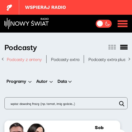
WSPIERAJ RADIO
Podcasty
Podcasty z anteny
Podcasty extra
Podcasty extra plus
Data
Programy
Autor
Sobotni brzask 0