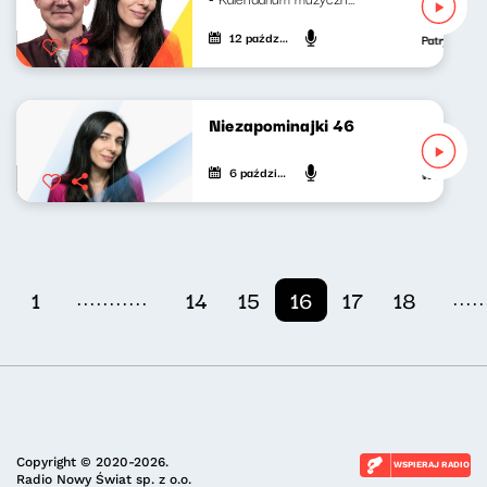
12 października 2024
Patryk Rabi
Niezapominajki 46
6 października 2024
Weronika W
...........
.....
1
14
15
16
17
18
Copyright © 2020-2026.
WSPIERAJ RADIO
Radio Nowy Świat sp. z o.o.