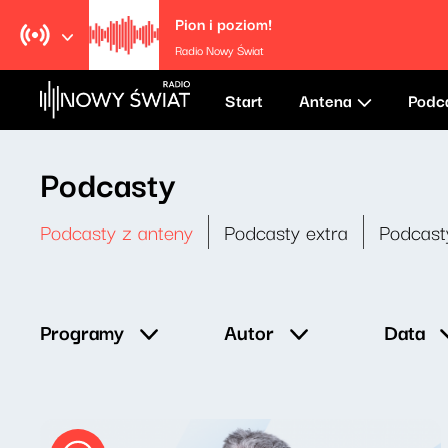
Pion i poziom!
Radio Nowy Świat
Start
Antena
Podc
Podcasty
Podcasty z anteny
Podcasty extra
Podcast
Data
Programy
Autor