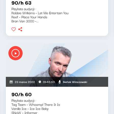
90/h 63
Playlista audycji:
Robbie Williams - Let Me Entertain You
Reef - Place Your Hands
Bran Van 3000 -...
Bartek Winczewski
23 marca 2022
01:52:53
90/h 60
Playlista audycji:
Tag Team - Whoomp! There It Is
Vanilla Ice - Ice Ice Baby
SNoW - Informer