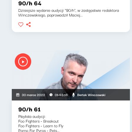
90/h 64
Dzisiejsze wydanie audycji "90/h", w zastępstwie redaktora
Winczewskiego, poprowadził Maciej...
Bartek Winczewski
30 marca 2022
01:53:16
90/h 61
Playlista audycji:
Foo Fighters - Breakout
Foo Fighters - Learn to Fly
Porno For Pyros - Pets...