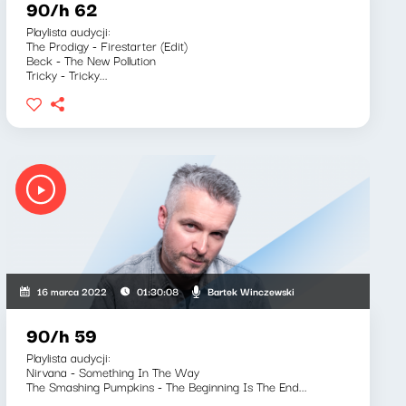
90/h 62
Playlista audycji:
The Prodigy - Firestarter (Edit)
Beck - The New Pollution
Tricky - Tricky...
Bartek Winczewski
16 marca 2022
01:30:08
90/h 59
Playlista audycji:
Nirvana - Something In The Way
The Smashing Pumpkins - The Beginning Is The End...