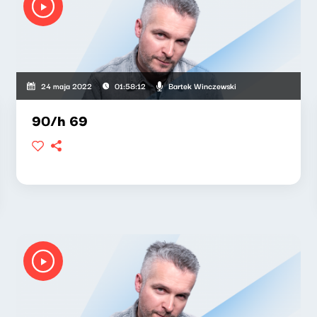
Bartek Winczewski
24 maja 2022
01:58:12
90/h 69