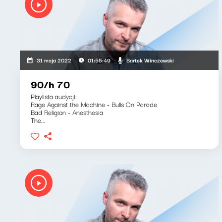
Bartek Winczewski
31 maja 2022
01:55:49
90/h 70
Playlista audycji:
Rage Against the Machine - Bulls On Parade
Bad Religion - Anesthesia
The...