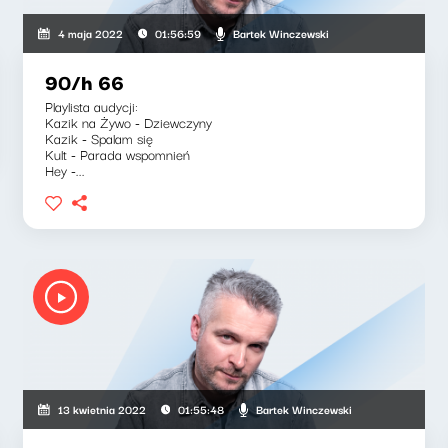
Bartek Winczewski
4 maja 2022
01:56:59
90/h 66
Playlista audycji:
Kazik na Żywo - Dziewczyny
Kazik - Spalam się
Kult - Parada wspomnień
Hey -...
Bartek Winczewski
13 kwietnia 2022
01:55:48