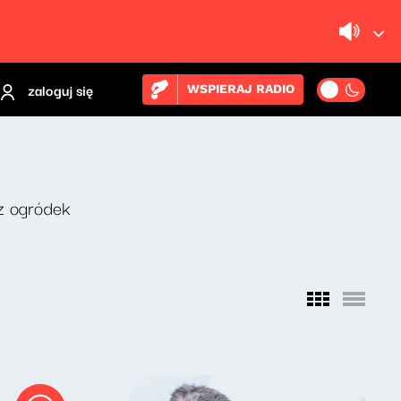
zaloguj się
WSPIERAJ RADIO
z ogródek