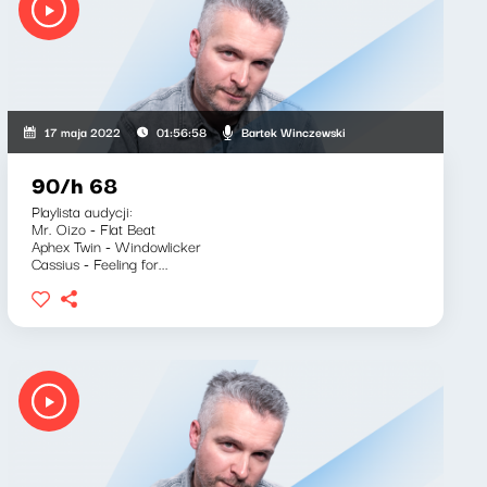
Bartek Winczewski
17 maja 2022
01:56:58
90/h 68
Playlista audycji:
Mr. Oizo - Flat Beat
Aphex Twin - Windowlicker
Cassius - Feeling for...