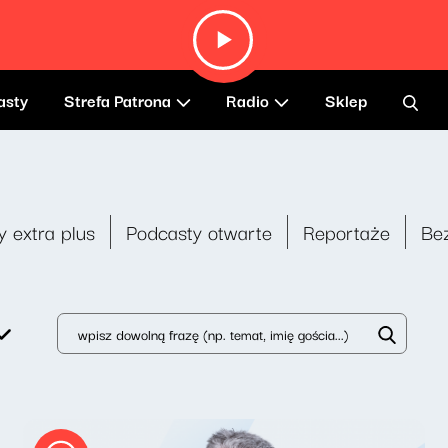
asty
Strefa Patrona
Radio
Sklep
y extra plus
Podcasty otwarte
Reportaże
Be