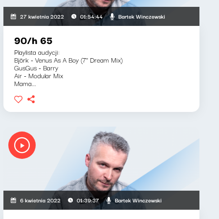
Bartek Winczewski
27 kwietnia 2022
01:54:44
90/h 65
Playlista audycji:
Björk - Venus As A Boy (7" Dream Mix)
GusGus - Barry
Air - Modular Mix
Mama...
Bartek Winczewski
6 kwietnia 2022
01:39:37