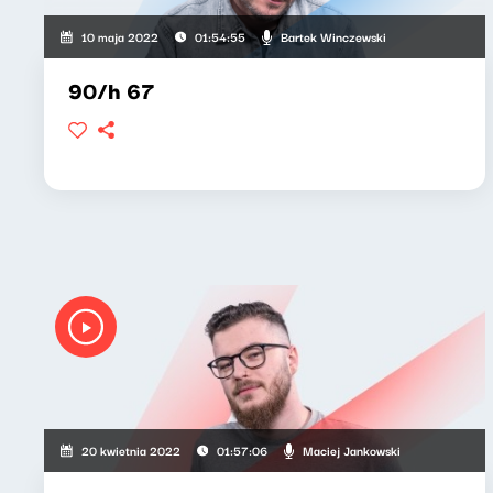
Bartek Winczewski
10 maja 2022
01:54:55
90/h 67
Maciej Jankowski
20 kwietnia 2022
01:57:06