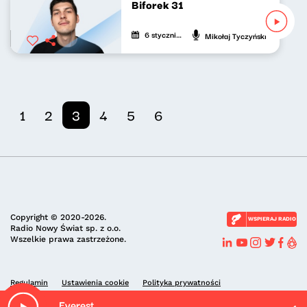
Biforek 31
6 stycznia 2023
Mikołaj Tyczyński
1
2
3
4
5
6
Copyright © 2020-2026.
WSPIERAJ RADIO
Radio Nowy Świat sp. z o.o.
Wszelkie prawa zastrzeżone.
Regulamin
Ustawienia cookie
Polityka prywatności
Everest