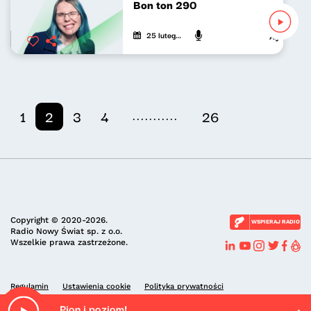
Bon ton 290
25 lutego 2026
Agnieszka L
...........
1
2
3
4
26
Copyright © 2020-2026.
WSPIERAJ RADIO
Radio Nowy Świat sp. z o.o.
Wszelkie prawa zastrzeżone.
Regulamin
Ustawienia cookie
Polityka prywatności
Pion i poziom!