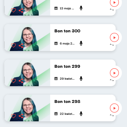
13 maja 2026
Agnieszka L
Bon ton 300
6 maja 2026
Agnieszka L
Bon ton 299
29 kwietnia 2026
Agnieszka L
Bon ton 298
22 kwietnia 2026
Agnieszka L