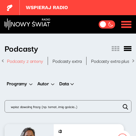
WSPIERAJ RADIO
Podcasty
Podcasty z anteny
Podcasty extra
Podcasty extra plus
Data
Programy
Autor
De Cuba, Su Musica 263