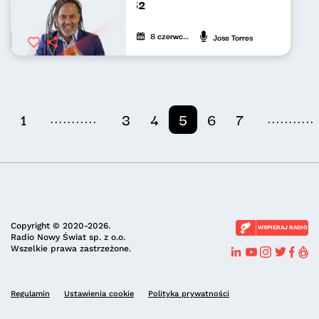
De Cuba, Su Musica 252
8 czerwca 2025
Jose Torres
...........
...........
1
3
4
5
6
7
Copyright © 2020-2026.
WSPIERAJ RADIO
Radio Nowy Świat sp. z o.o.
Wszelkie prawa zastrzeżone.
Regulamin
Ustawienia cookie
Polityka prywatności