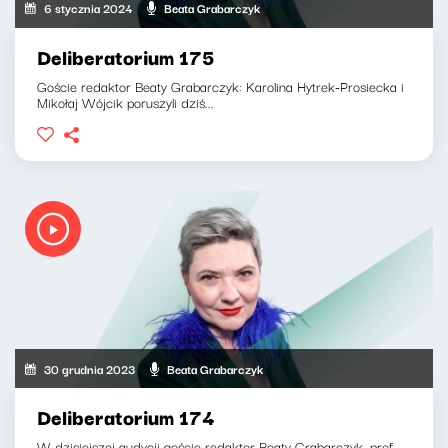
6 stycznia 2024
Beata Grabarczyk
Deliberatorium 175
Goście redaktor Beaty Grabarczyk: Karolina Hytrek-Prosiecka i
Mikołaj Wójcik poruszyli dziś...
30 grudnia 2023
Beata Grabarczyk
Deliberatorium 174
W dzisiejszej audycji goście redaktor Beaty Grabarczyk, prof.