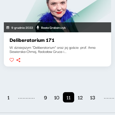
9 grudnia 2023
Beata Grabarczyk
Deliberatorium 171
W dzisiejszym "Deliberatorium" oraz jej goście: prof. Anna
Siewierska-Chmaj, Radosław Gruca i...
...........
.......
1
9
10
11
12
13