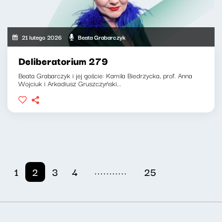
21 lutego 2026
Beata Grabarczyk
Deliberatorium 279
Beata Grabarczyk i jej goście: Kamila Biedrzycka, prof. Anna
Wojciuk i Arkadiusz Gruszczyński...
...........
1
2
3
4
25