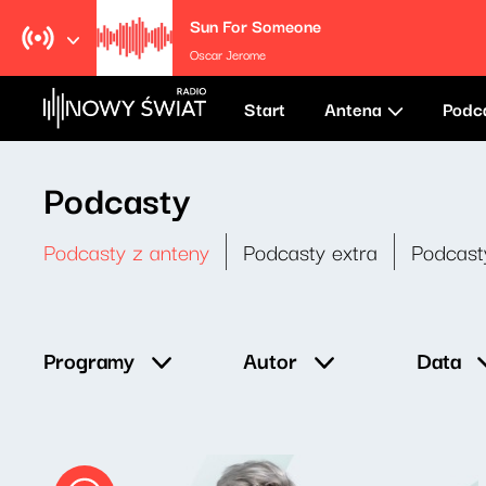
Sun For Someone
Oscar Jerome
Start
Antena
Podc
Podcasty
Podcasty z anteny
Podcasty extra
Podcast
Data
Programy
Autor