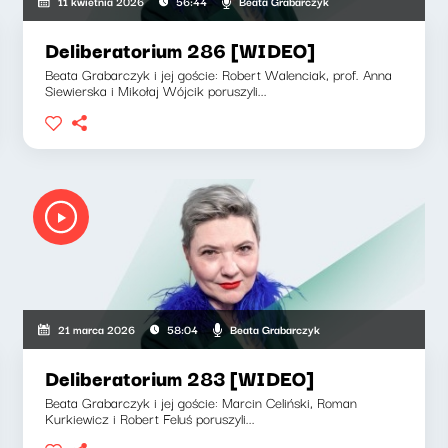
Beata Grabarczyk
11 kwietnia 2026
56:44
Deliberatorium 286 [WIDEO]
Beata Grabarczyk i jej goście: Robert Walenciak, prof. Anna
Siewierska i Mikołaj Wójcik poruszyli...
Beata Grabarczyk
21 marca 2026
58:04
Deliberatorium 283 [WIDEO]
Beata Grabarczyk i jej goście: Marcin Celiński, Roman
Kurkiewicz i Robert Feluś poruszyli...