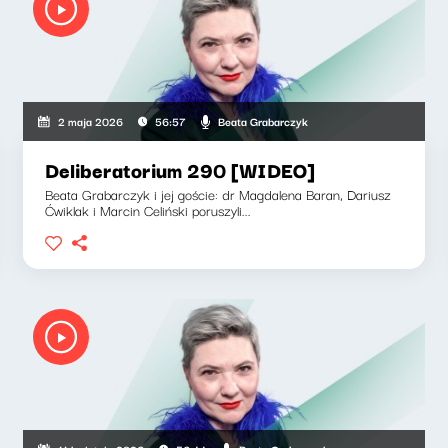
Beata Grabarczyk
2 maja 2026
56:57
Deliberatorium 290 [WIDEO]
Beata Grabarczyk i jej goście: dr Magdalena Baran, Dariusz
Ćwiklak i Marcin Celiński poruszyli...