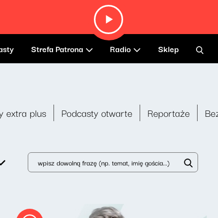
asty
Strefa Patrona
Radio
Sklep
y extra plus
Podcasty otwarte
Reportaże
Be