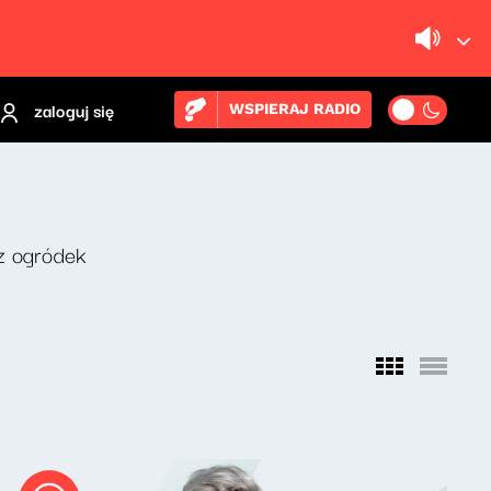
zaloguj się
WSPIERAJ RADIO
z ogródek