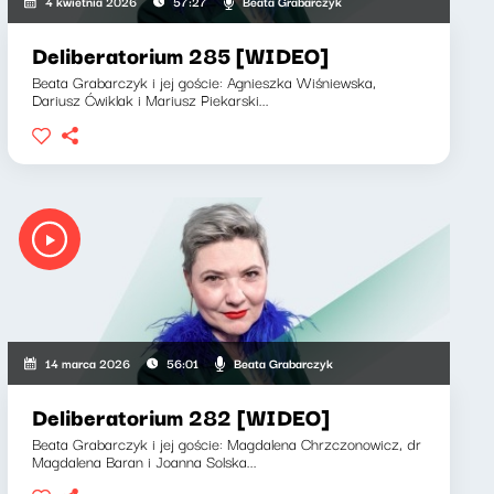
Beata Grabarczyk
4 kwietnia 2026
57:27
Deliberatorium 285 [WIDEO]
Beata Grabarczyk i jej goście: Agnieszka Wiśniewska,
Dariusz Ćwiklak i Mariusz Piekarski...
Beata Grabarczyk
14 marca 2026
56:01
Deliberatorium 282 [WIDEO]
Beata Grabarczyk i jej goście: Magdalena Chrzczonowicz, dr
Magdalena Baran i Joanna Solska...