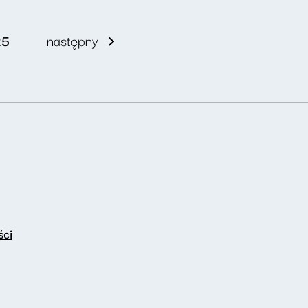
25
następny
ści