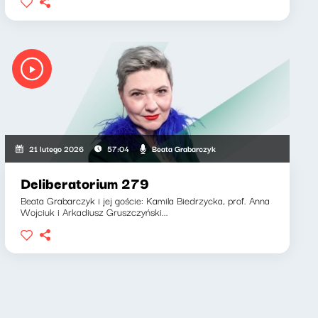
Beata Grabarczyk
21 lutego 2026
57:04
Deliberatorium 279
Beata Grabarczyk i jej goście: Kamila Biedrzycka, prof. Anna
Wojciuk i Arkadiusz Gruszczyński...