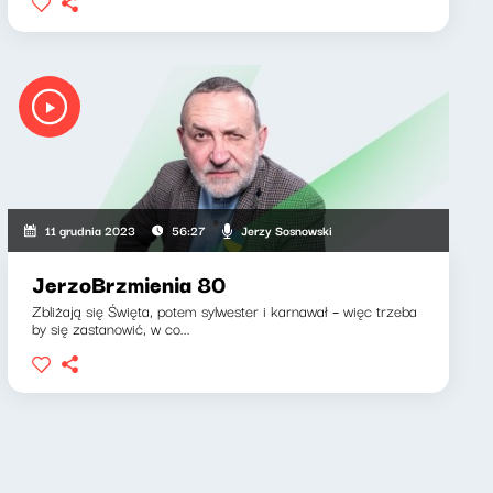
Jerzy Sosnowski
11 grudnia 2023
56:27
JerzoBrzmienia 80
Zbliżają się Święta, potem sylwester i karnawał – więc trzeba
by się zastanowić, w co...