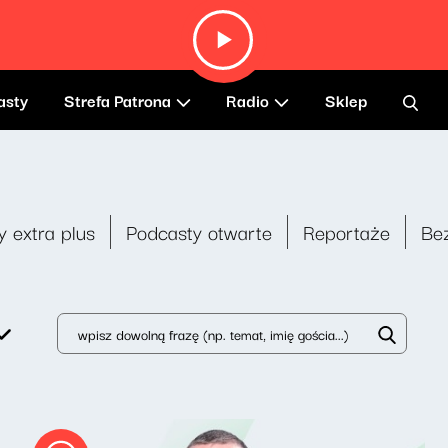
asty
Strefa Patrona
Radio
Sklep
y extra plus
Podcasty otwarte
Reportaże
Be