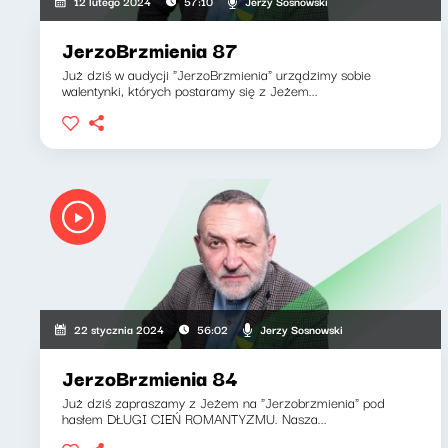
Jerzy Sosnowski
12 lutego 2024
57:10
JerzoBrzmienia 87
Już dziś w audycji "JerzoBrzmienia" urządzimy sobie
walentynki, których postaramy się z Jeżem...
Jerzy Sosnowski
22 stycznia 2024
56:02
JerzoBrzmienia 84
Już dziś zapraszamy z Jeżem na "Jerzobrzmienia" pod
hasłem DŁUGI CIEŃ ROMANTYZMU. Nasza...