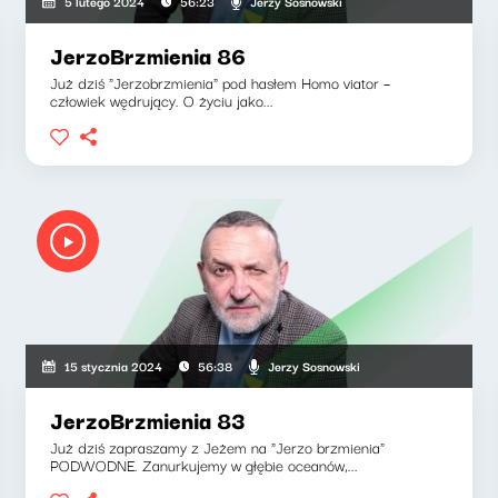
Jerzy Sosnowski
5 lutego 2024
56:23
JerzoBrzmienia 86
Już dziś "Jerzobrzmienia" pod hasłem Homo viator –
człowiek wędrujący. O życiu jako...
Jerzy Sosnowski
15 stycznia 2024
56:38
JerzoBrzmienia 83
Już dziś zapraszamy z Jeżem na "Jerzo brzmienia"
PODWODNE. Zanurkujemy w głębie oceanów,...