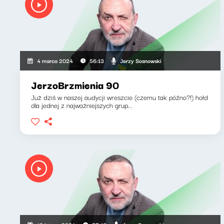
Jerzy Sosnowski
4 marca 2024
56:13
JerzoBrzmienia 90
Już dziś w naszej audycji wreszcie (czemu tak późno?!) hołd
dla jednej z najważniejszych grup...