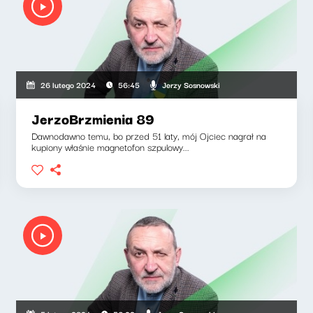
Jerzy Sosnowski
26 lutego 2024
56:45
JerzoBrzmienia 89
Dawnodawno temu, bo przed 51 laty, mój Ojciec nagrał na
kupiony właśnie magnetofon szpulowy...