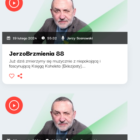
Jerzy Sosnowski
19 lutego 2024
55:32
JerzoBrzmienia 88
Już dziś zmierzymy się muzycznie z niepokojącą i
fascynującą Księgą Koheleta (Eklezjasty)....