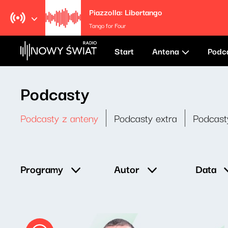
Piazzolla: Libertango
Tango for Four
Start
Antena
Podc
Podcasty
Podcasty z anteny
Podcasty extra
Podcast
Data
Programy
Autor