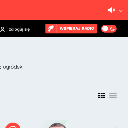
zaloguj się
WSPIERAJ RADIO
z ogródek