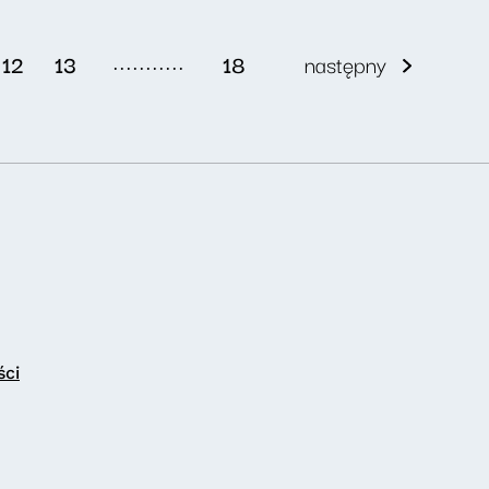
...........
12
13
18
następny
ści