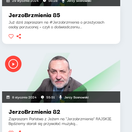
Jerzy Sosnowski
29 stycznia 2024
56:28
JerzoBrzmienia 85
Już dziś zapraszam na #Jerzobrzmienia o przeżyciach
osoby porzuconej – czyli o doświadczeniu...
Jerzy Sosnowski
8 stycznia 2024
55:51
JerzoBrzmienia 82
Zapraszam Państwa z Jeżem na "Jerzobrzmienia" RAJSKIE.
Będziemy starali się przywołać muzyką...