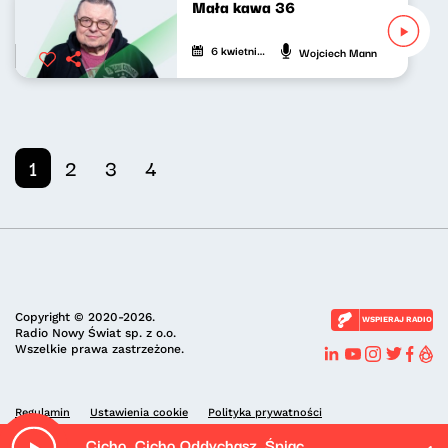
Mała kawa 36
6 kwietnia 2021
Wojciech Mann
1
2
3
4
Copyright © 2020-2026.
WSPIERAJ RADIO
Radio Nowy Świat sp. z o.o.
Wszelkie prawa zastrzeżone.
Regulamin
Ustawienia cookie
Polityka prywatności
Cicho, Cicho Oddychasz, Śpiąc