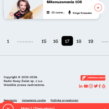
Miłomuzomania 106
25 czerwca 2022
Kinga Krasuska
...........
.....
1
15
16
17
18
19
Copyright © 2020-2026.
WSPIERAJ RADIO
Radio Nowy Świat sp. z o.o.
Wszelkie prawa zastrzeżone.
Regulamin
Ustawienia cookie
Polityka prywatności
Mgła I (Siwe włosy)