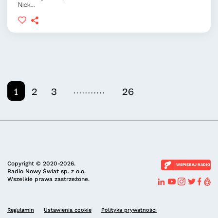
Nick...
...........
1
2
3
26
Copyright © 2020-2026.
WSPIERAJ RADIO
Radio Nowy Świat sp. z o.o.
Wszelkie prawa zastrzeżone.
Regulamin
Ustawienia cookie
Polityka prywatności