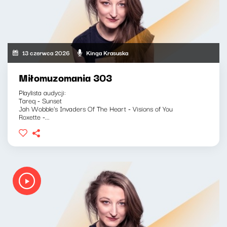
13 czerwca 2026
Kinga Krasuska
Miłomuzomania 303
Playlista audycji:
Tareq - Sunset
Jah Wobble's Invaders Of The Heart - Visions of You
Roxette -...