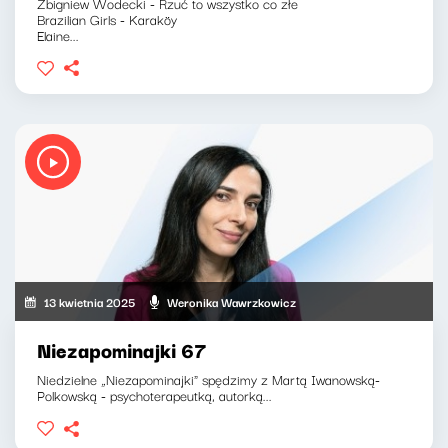
Zbigniew Wodecki - Rzuć to wszystko co złe
Brazilian Girls - Karaköy
Elaine...
13 kwietnia 2025
Weronika Wawrzkowicz
Niezapominajki 67
Niedzielne „Niezapominajki" spędzimy z Martą Iwanowską-
Polkowską - psychoterapeutką, autorką...