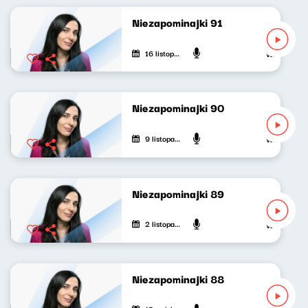
Niezapominajki 91
16 listopada 2025
Weronika W
Niezapominajki 90
9 listopada 2025
Weronika W
Niezapominajki 89
2 listopada 2025
Weronika W
Niezapominajki 88