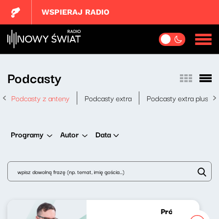
WSPIERAJ RADIO
Podcasty
Podcasty z anteny
Podcasty extra
Podcasty extra plus
Data
Programy
Autor
Próbny lot Maci