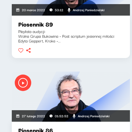
Andrzej Poniedzielski
20 marca 2022
53:12
Piosennik 89
Playlista audycji:
Wolna Grupa Bukowina - Post scriptum jesiennej miłości
Edyta Geppert, Kroke -...
Andrzej Poniedzielski
27 lutego 2022
01:52:52
Piosennik 86