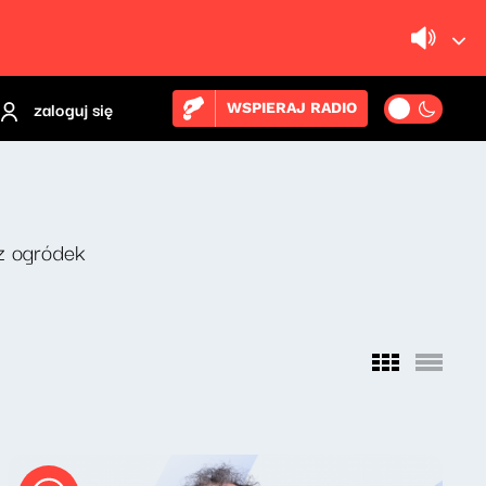
zaloguj się
WSPIERAJ RADIO
z ogródek