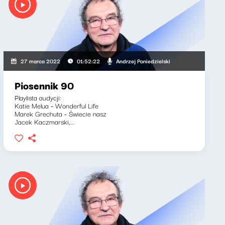
Andrzej Poniedzielski
27 marca 2022
01:52:22
Piosennik 90
Playlista audycji:
Katie Melua - Wonderful Life
Marek Grechuta - Świecie nasz
Jacek Kaczmarski,...