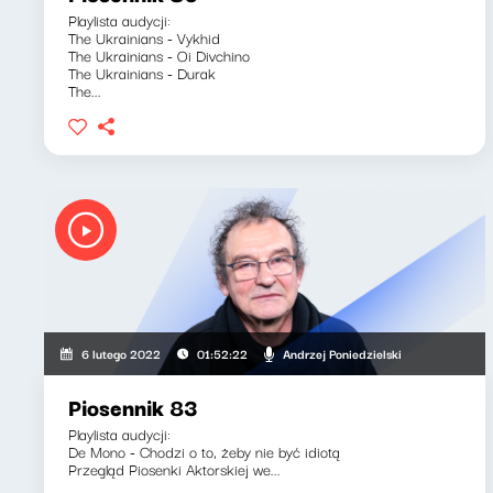
Playlista audycji:
The Ukrainians - Vykhid
The Ukrainians - Oi Divchino
The Ukrainians - Durak
The...
Andrzej Poniedzielski
6 lutego 2022
01:52:22
Piosennik 83
Playlista audycji:
De Mono - Chodzi o to, żeby nie być idiotą
Przegląd Piosenki Aktorskiej we...