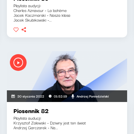
Playlista audycji:
Charles Aznavour - La bohème
Jacek Kaczmarski - Nasza klasa
Jacek Skubikowski -...
Andrzej Poniedzielski
30 stycznia 2022
01:52:19
Piosennik 82
Playlista auducji:
Krzysztof Zalewski - Dziwny jest ten świat
Andrzej Garczarek - Na...