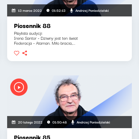
Andrzej Poniedzielski
13 marca 2022
01:52:13
Piosennik 88
Playlista audycji:
Irena Santor - Dziwny jest ten świat
Federacja - Ataman. Miło bracia,...
Andrzej Poniedzielski
20 lutego 2022
01:50:48
Piosennik 85