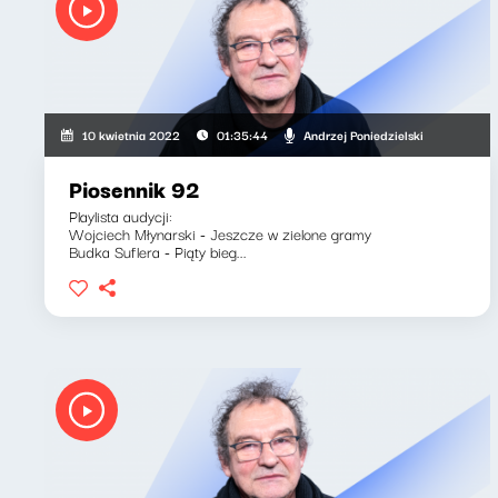
Andrzej Poniedzielski
10 kwietnia 2022
01:35:44
Piosennik 92
Playlista audycji:
Wojciech Młynarski - Jeszcze w zielone gramy
Budka Suflera - Piąty bieg...