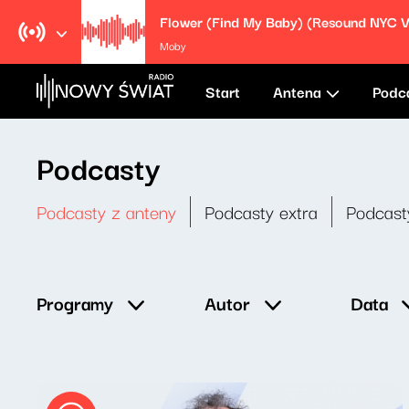
Moby
Start
Antena
Podc
Podcasty
Podcasty z anteny
Podcasty extra
Podcast
Data
Programy
Autor