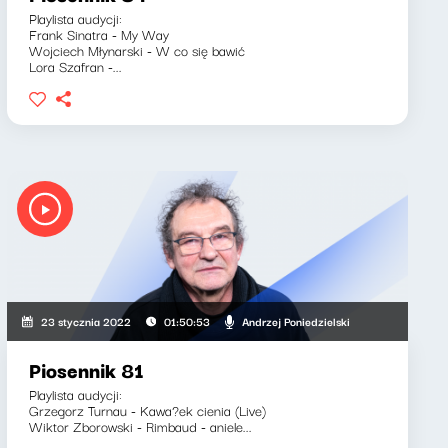
Playlista audycji:
Frank Sinatra - My Way
Wojciech Młynarski - W co się bawić
Lora Szafran -...
Andrzej Poniedzielski
23 stycznia 2022
01:50:53
Piosennik 81
Playlista audycji:
Grzegorz Turnau - Kawa?ek cienia (Live)
Wiktor Zborowski - Rimbaud - aniele...