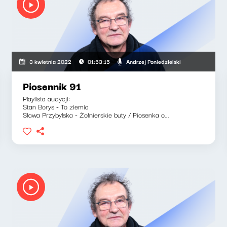
Andrzej Poniedzielski
3 kwietnia 2022
01:53:15
Piosennik 91
Playlista audycji:
Stan Borys - To ziemia
Sława Przybylska - Żołnierskie buty / Piosenka o...