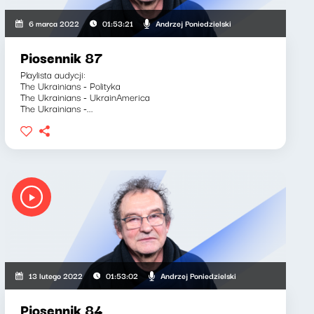
Andrzej Poniedzielski
6 marca 2022
01:53:21
Piosennik 87
Playlista audycji:
The Ukrainians - Polityka
The Ukrainians - UkrainAmerica
The Ukrainians -...
Andrzej Poniedzielski
13 lutego 2022
01:53:02
Piosennik 84