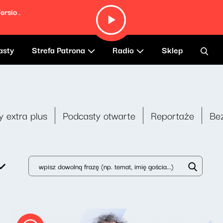
Flower (Find My Baby) (Resound NYC Version) (feat. Amythyst Kiah)
asty
Strefa Patrona
Radio
Sklep
y extra plus
Podcasty otwarte
Reportaże
Be