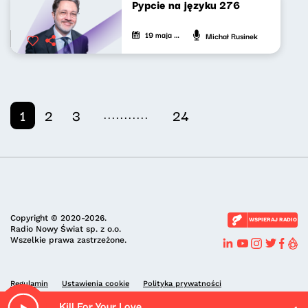
Pypcie na języku 276
19 maja 2026
Michał Rusinek
...........
1
2
3
24
Copyright © 2020-2026.
WSPIERAJ RADIO
Radio Nowy Świat sp. z o.o.
Wszelkie prawa zastrzeżone.
Regulamin
Ustawienia cookie
Polityka prywatności
Kill For Your Love