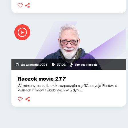
Tomasz Raczek
28 września 2025
57:08
Raczek movie 277
W miniony poniedziałek rozpoczęła się 50. edycja Festiwalu
Polskich Filmów Fabularnych w Gdyni....