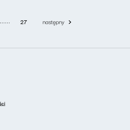
......
27
następny
ści