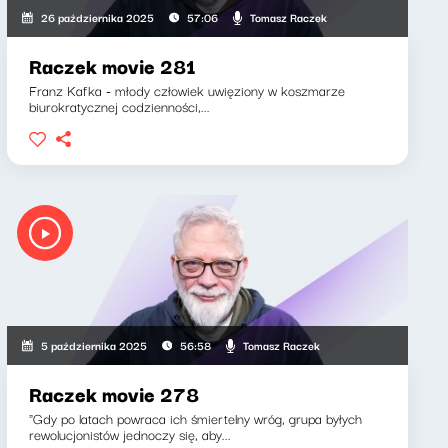
Tomasz Raczek
26 października 2025
57:06
Raczek movie 281
Franz Kafka - młody człowiek uwięziony w koszmarze
biurokratycznej codzienności,...
Tomasz Raczek
5 października 2025
56:58
Raczek movie 278
"Gdy po latach powraca ich śmiertelny wróg, grupa byłych
rewolucjonistów jednoczy się, aby...