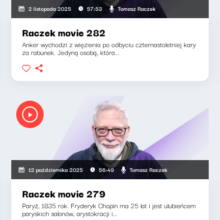
Tomasz Raczek
2 listopada 2025
57:53
Raczek movie 282
Anker wychodzi z więzienia po odbyciu czternastoletniej kary
za rabunek. Jedyną osobą, która...
Tomasz Raczek
12 października 2025
56:49
Raczek movie 279
Paryż, 1835 rok. Fryderyk Chopin ma 25 lat i jest ulubieńcem
paryskich salonów, arystokracji i...