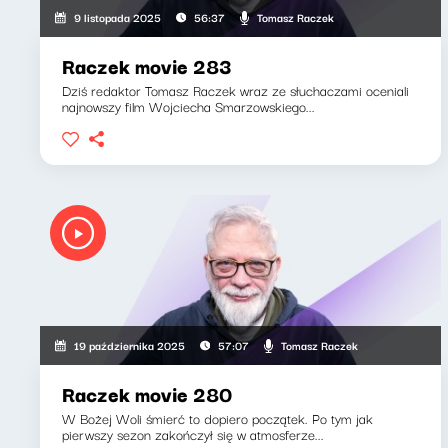
Tomasz Raczek
9 listopada 2025
56:37
Raczek movie 283
Dziś redaktor Tomasz Raczek wraz ze słuchaczami oceniali
najnowszy film Wojciecha Smarzowskiego...
Tomasz Raczek
19 października 2025
57:07
Raczek movie 280
W Bożej Woli śmierć to dopiero początek. Po tym jak
pierwszy sezon zakończył się w atmosferze...