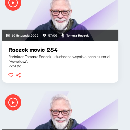
Tomasz Raczek
16 listopada 2025
57:06
Raczek movie 284
Radaktor Tomasz Raczek i słuchacze wspólnie oceniali serial
"Heweliusz".
Playlista...