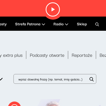
asty
Strefa Patrona
Radio
Sklep
y extra plus
Podcasty otwarte
Reportaże
Be