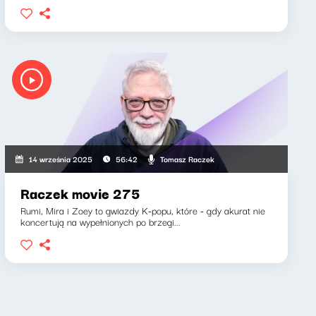
Tomasz Raczek
14 września 2025
56:42
Raczek movie 275
Rumi, Mira i Zoey to gwiazdy K-popu, które - gdy akurat nie
koncertują na wypełnionych po brzegi...