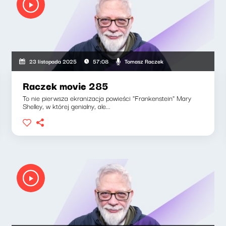
Tomasz Raczek
23 listopada 2025
57:08
Raczek movie 285
To nie pierwsza ekranizacja powieści "Frankenstein" Mary
Shelley, w której genialny, ale...