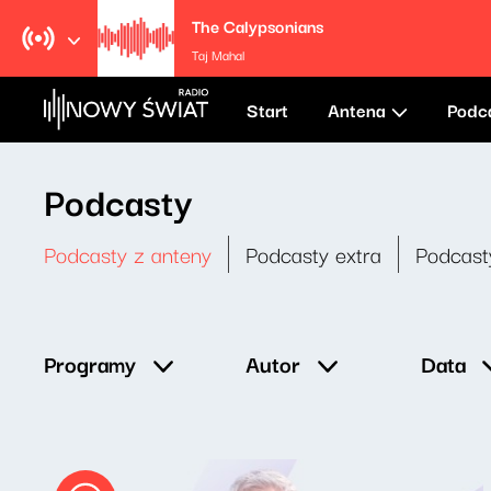
The Calypsonians
Taj Mahal
Start
Antena
Podc
Podcasty
Podcasty z anteny
Podcasty extra
Podcast
Data
Programy
Autor