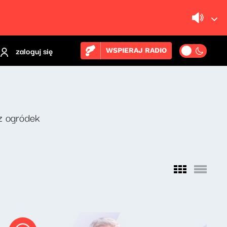
zaloguj się
WSPIERAJ RADIO
z ogródek