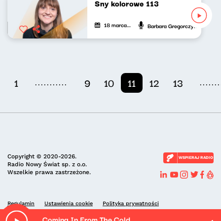
Sny kolorowe 113
18 marca 2023
Barbara Gregorczyk
...........
.......
1
9
10
11
12
13
Copyright © 2020-2026.
WSPIERAJ RADIO
Radio Nowy Świat sp. z o.o.
Wszelkie prawa zastrzeżone.
Regulamin
Ustawienia cookie
Polityka prywatności
Coming In From The Cold