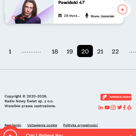
Powidoki 47
28 stycznia 2022
Bruno Jasieński
...........
...
1
18
19
20
21
22
Copyright © 2020-2026.
WSPIERAJ RADIO
Radio Nowy Świat sp. z o.o.
Wszelkie prawa zastrzeżone.
Regulamin
Ustawienia cookie
Polityka prywatności
Can I Believe You