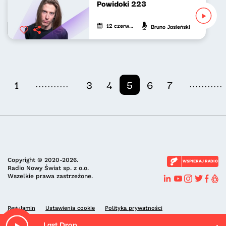
Powidoki 223
12 czerwca 2025
Bruno Jasieński
...........
...........
1
3
4
5
6
7
Copyright © 2020-2026.
WSPIERAJ RADIO
Radio Nowy Świat sp. z o.o.
Wszelkie prawa zastrzeżone.
Regulamin
Ustawienia cookie
Polityka prywatności
Last Drop