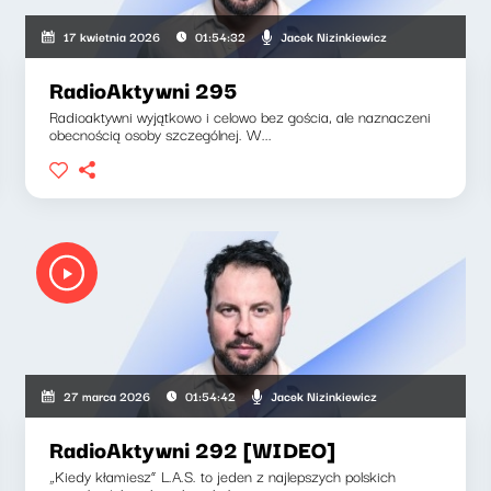
Jacek Nizinkiewicz
17 kwietnia 2026
01:54:32
RadioAktywni 295
Radioaktywni wyjątkowo i celowo bez gościa, ale naznaczeni
obecnością osoby szczególnej. W...
Jacek Nizinkiewicz
27 marca 2026
01:54:42
RadioAktywni 292 [WIDEO]
„Kiedy kłamiesz” L.A.S. to jeden z najlepszych polskich