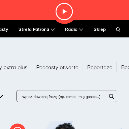
asty
Strefa Patrona
Radio
Sklep
y extra plus
Podcasty otwarte
Reportaże
Be