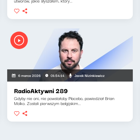
utworów, jakie słyszałem, który...
Jacek Nizinkiewicz
6 marca 2026
01:54:14
RadioAktywni 289
Gdyby nie oni, nie powstałoby Placebo, powiedział Brian
Molko. Zostali pierwszym belgijskim...