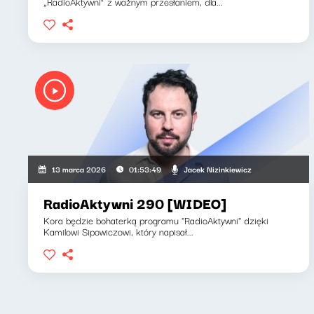
„RadioAktywni” z ważnym przesłaniem, dla...
Jacek Nizinkiewicz
13 marca 2026
01:53:49
RadioAktywni 290 [WIDEO]
Kora będzie bohaterką programu "RadioAktywni" dzięki
Kamilowi Sipowiczowi, który napisał...