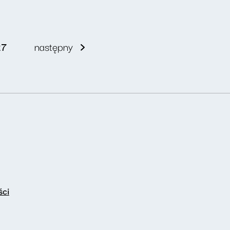
27
następny
ści