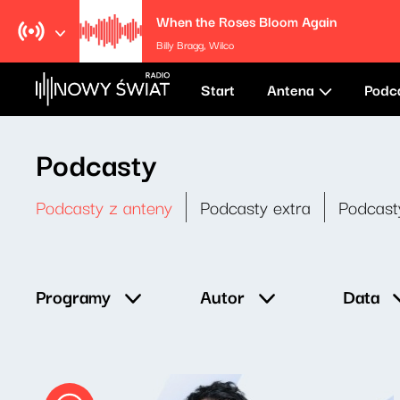
When the Roses Bloom Again
Billy Bragg, Wilco
Start
Antena
Podc
Podcasty
Podcasty z anteny
Podcasty extra
Podcast
Data
Programy
Autor