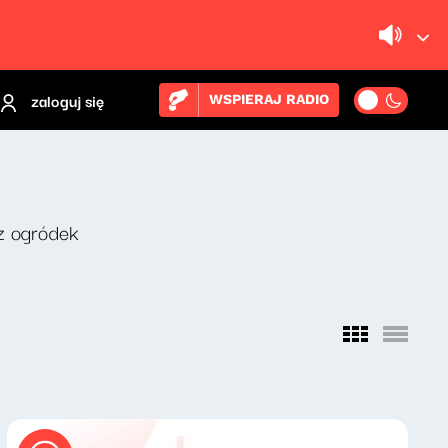
zaloguj się
WSPIERAJ RADIO
z ogródek