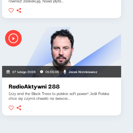
również zaskakują. Nowa płyta...
Jacek Nizinkiewicz
27 lutego 2026
01:55:05
RadioAktywni 288
Izzy and the Black Trees to polskie soft power! Jeśli Polska
chce się czymś chwalić na świecie...