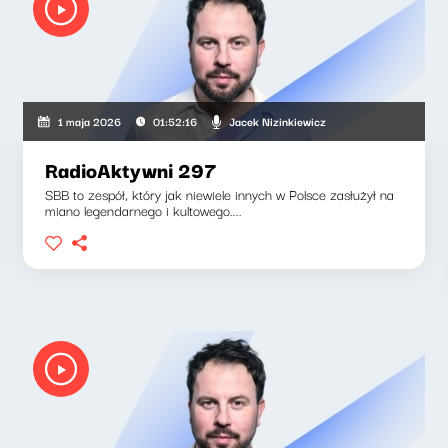
Jacek Nizinkiewicz
1 maja 2026
01:52:16
RadioAktywni 297
SBB to zespół, który jak niewiele innych w Polsce zasłużył na
miano legendarnego i kultowego....