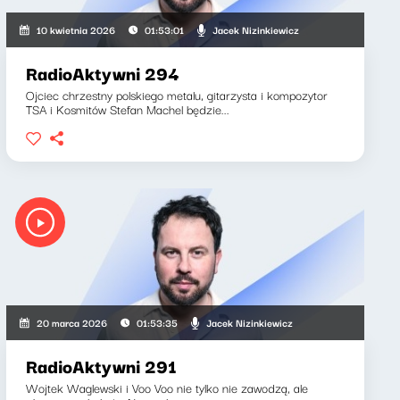
Jacek Nizinkiewicz
10 kwietnia 2026
01:53:01
RadioAktywni 294
Ojciec chrzestny polskiego metalu, gitarzysta i kompozytor
TSA i Kosmitów Stefan Machel będzie...
Jacek Nizinkiewicz
20 marca 2026
01:53:35
RadioAktywni 291
Wojtek Waglewski i Voo Voo nie tylko nie zawodzą, ale