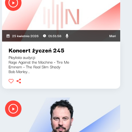
Maria Zamachowsk
25 kwietnia 2026
01:51:58
Koncert życzeń 245
Playlista audycji:
Rage Against the Machine - Tire Me
Eminem - The Real Slim Shady
Bob Marley...