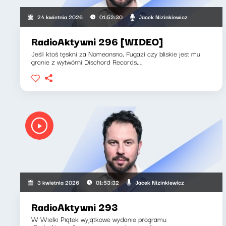
Jacek Nizinkiewicz
24 kwietnia 2026
01:52:30
RadioAktywni 296 [WIDEO]
Jeśli ktoś tęskni za Nomeansno, Fugazi czy bliskie jest mu
granie z wytwórni Dischord Records,...
Jacek Nizinkiewicz
3 kwietnia 2026
01:53:32
RadioAktywni 293
W Wielki Piątek wyjątkowe wydanie programu