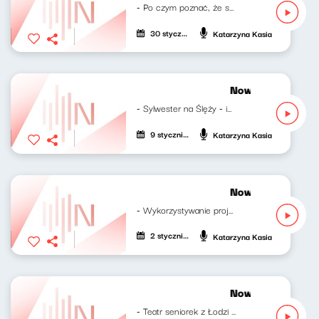
- Po czym poznać, że sklep internetowy jest...
30 stycznia 2025
Katarzyna Kasia
Nowy świt 09.01
- Sylwester na Ślęży - impreza na tysiąc...
9 stycznia 2025
Katarzyna Kasia
Nowy świt 02.01
- Wykorzystywanie projektów niewielkich...
2 stycznia 2025
Katarzyna Kasia
Nowy świt 12.12
- Teatr seniorek z Łodzi odwiedza przedszkola...