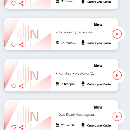
21 listopada 2024
Katarzyna Kasia
Nowy świt 14.11.
- Aktywne życie w domu seniora Klaudia...
14 listopada 2024
Katarzyna Kasia
Nowy świt 07.11
- Komiksy - wystawa ''Zainspirowani. Komiks...
7 listopada 2024
Katarzyna Kasia
Nowy świt 31.10
- Dziś Dzień Oszczędzania Klaudia...
31 października 2024
Katarzyna Kasia