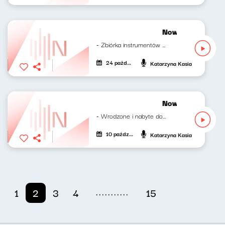
Nowy świt 24.10
- Zbiórka instrumentów muzycznych dla...
24 października 2024
Katarzyna Kasia
Nowy świt 10.10
- Wrodzone i nabyte dolegliwości...
10 października 2024
Katarzyna Kasia
...........
1
2
3
4
15