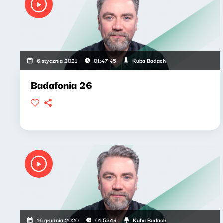
Kuba Badach
6 stycznia 2021
01:47:45
Badafonia 26
Kuba Badach
16 grudnia 2020
01:53:14