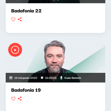
Badafonia 22
Kuba Badach
18 listopada 2020
01:50:05
Badafonia 19