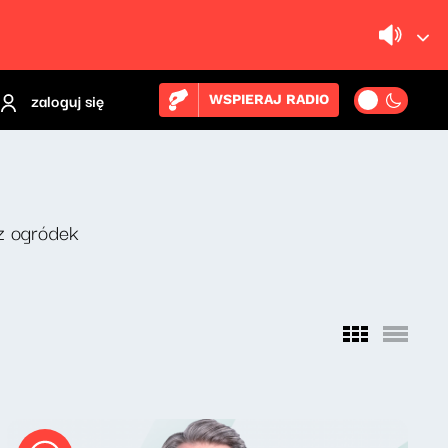
zaloguj się
WSPIERAJ RADIO
z ogródek