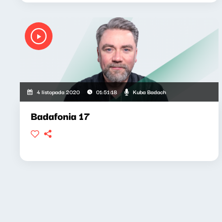
Kuba Badach
4 listopada 2020
01:51:18
Badafonia 17