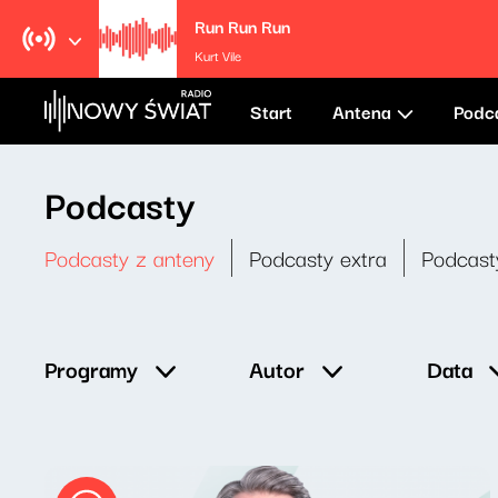
Run Run Run
Kurt Vile
Start
Antena
Podc
Podcasty
Podcasty z anteny
Podcasty extra
Podcast
Data
Programy
Autor