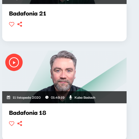
Badafonia 21
Kuba Badach
11 listopada 2020
01:49:19
Badafonia 18