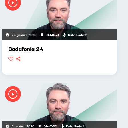
Kuba Badach
23 grudnia 2020
01:50:53
Badafonia 24
Kuba Badach
2 grudnia 2020
01:47:32