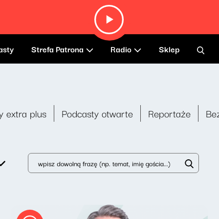
asty
Strefa Patrona
Radio
Sklep
y extra plus
Podcasty otwarte
Reportaże
Be