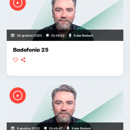
Kuba Badach
30 grudnia 2020
01:49:23
Badafonia 25
Kuba Badach
9 grudnia 2020
01:49:47