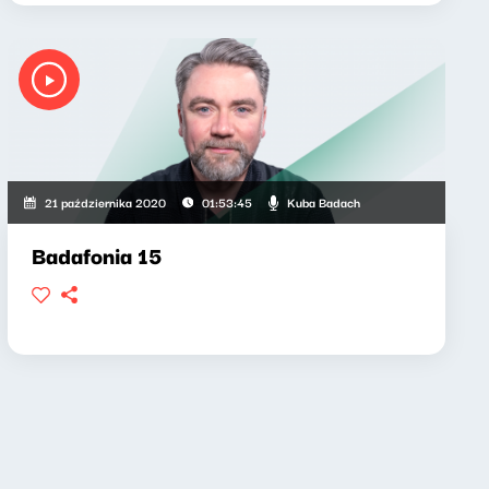
Kuba Badach
21 października 2020
01:53:45
Badafonia 15