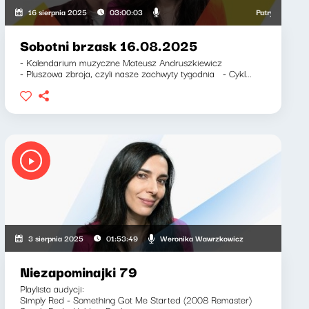
Patryk Rabiega, 
16 sierpnia 2025
03:00:03
Sobotni brzask 16.08.2025
- Kalendarium muzyczne Mateusz Andruszkiewicz
- Pluszowa zbroja, czyli nasze zachwyty tygodnia - Cykl...
a, Weronika Wawrzkowicz
Weronika Wawrzkowicz
3 sierpnia 2025
01:53:49
Niezapominajki 79
Playlista audycji:
Simply Red - Something Got Me Started (2008 Remaster)