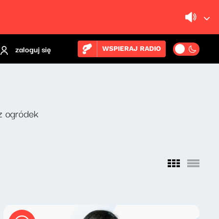
zaloguj się
WSPIERAJ RADIO
z ogródek