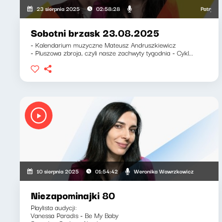
Patryk Rab
23 sierpnia 2025
02:58:28
Sobotni brzask 23.08.2025
- Kalendarium muzyczne Mateusz Andruszkiewicz
- Pluszowa zbroja, czyli nasze zachwyty tygodnia - Cykl...
Weronika Wawrzkowicz
10 sierpnia 2025
01:54:42
Niezapominajki 80
Playlista audycji:
Vanessa Paradis - Be My Baby