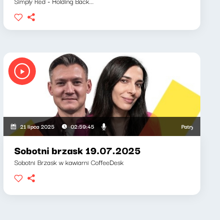
Simply Red - Holding Back...
a, Weronika Wawrzkowicz
Patryk Rabiega, 
21 lipca 2025
02:59:45
Sobotni brzask 19.07.2025
Sobotni Brzask w kawiarni CoffeeDesk