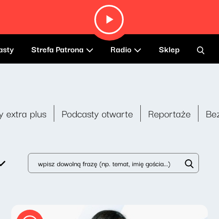
asty
Strefa Patrona
Radio
Sklep
y extra plus
Podcasty otwarte
Reportaże
Be