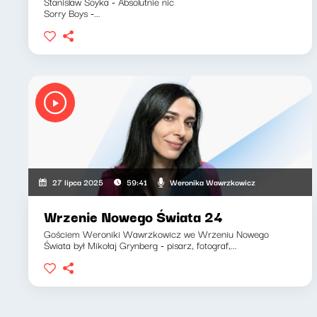
Stanislaw Soyka - Absolutnie nic
Sorry Boys -...
Weronika Wawrzkowicz
27 lipca 2025
59:41
Wrzenie Nowego Świata 24
Gościem Weroniki Wawrzkowicz we Wrzeniu Nowego
Świata był Mikołaj Grynberg - pisarz, fotograf,...