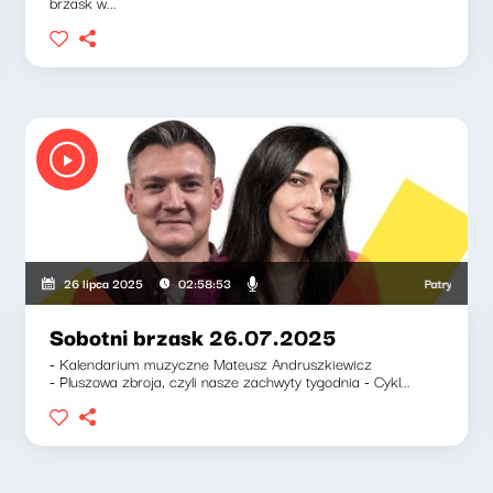
brzask w...
Patryk Rabieg
26 lipca 2025
02:58:53
Sobotni brzask 26.07.2025
- Kalendarium muzyczne Mateusz Andruszkiewicz
- Pluszowa zbroja, czyli nasze zachwyty tygodnia - Cykl...