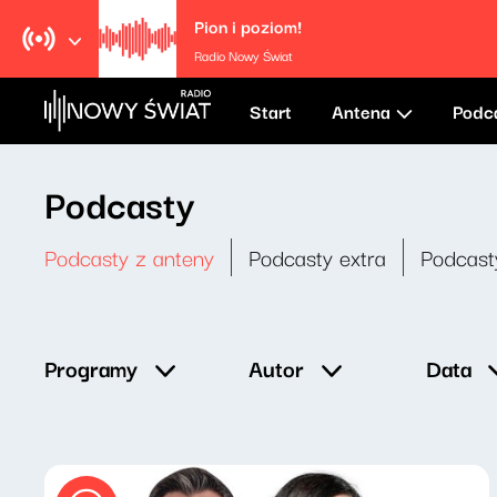
Pion i poziom!
Radio Nowy Świat
Start
Antena
Podc
Podcasty
Podcasty z anteny
Podcasty extra
Podcast
Data
Programy
Autor