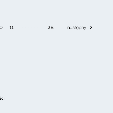
...........
0
11
28
następny
ści