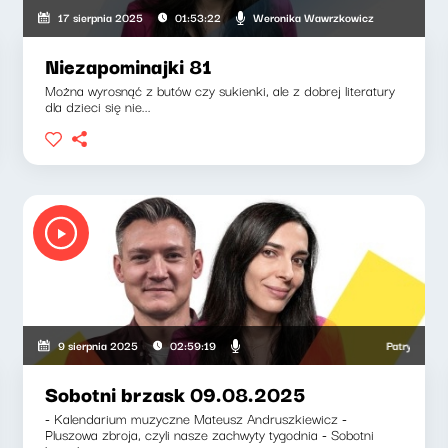
iega, Weronika Wawrzkowicz
Weronika Wawrzkowicz
17 sierpnia 2025
01:53:22
Niezapominajki 81
Można wyrosnąć z butów czy sukienki, ale z dobrej literatury
dla dzieci się nie...
Patryk Rabieg
9 sierpnia 2025
02:59:19
Sobotni brzask 09.08.2025
- Kalendarium muzyczne Mateusz Andruszkiewicz -
Pluszowa zbroja, czyli nasze zachwyty tygodnia - Sobotni