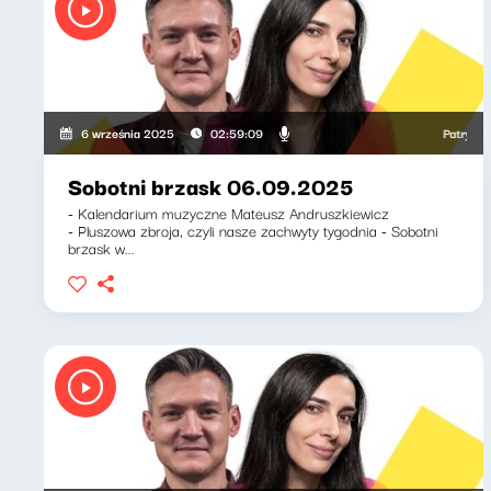
Patryk Rab
6 września 2025
02:59:09
Sobotni brzask 06.09.2025
- Kalendarium muzyczne Mateusz Andruszkiewicz
- Pluszowa zbroja, czyli nasze zachwyty tygodnia - Sobotni
brzask w...