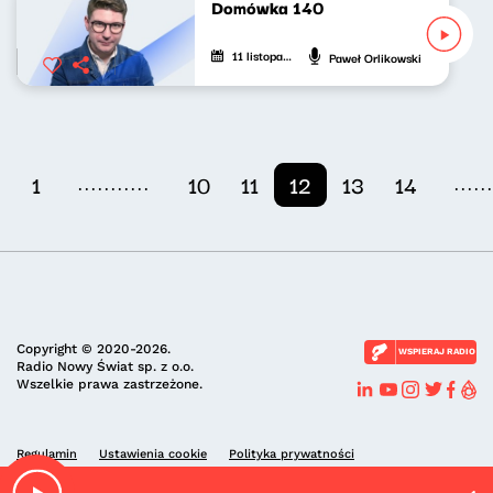
Domówka 140
11 listopada 2023
Paweł Orlikowski
...........
.....
1
10
11
12
13
14
Copyright © 2020-2026.
WSPIERAJ RADIO
Radio Nowy Świat sp. z o.o.
Wszelkie prawa zastrzeżone.
Regulamin
Ustawienia cookie
Polityka prywatności