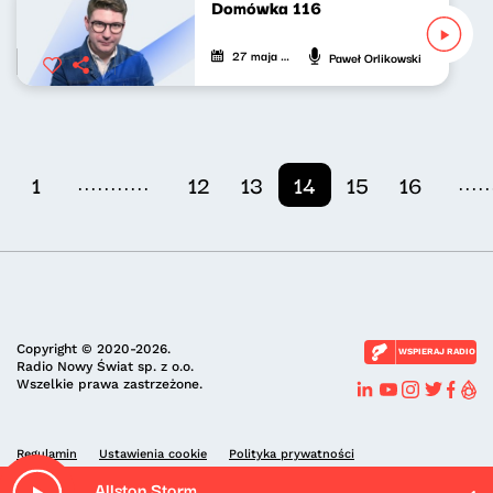
Domówka 116
27 maja 2023
Paweł Orlikowski
...........
.....
1
12
13
14
15
16
Copyright © 2020-2026.
WSPIERAJ RADIO
Radio Nowy Świat sp. z o.o.
Wszelkie prawa zastrzeżone.
Regulamin
Ustawienia cookie
Polityka prywatności
Allston Storm