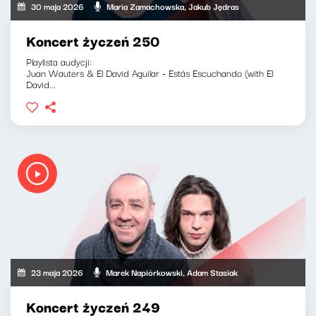
30 maja 2026
Maria Zamachowska, Jakub Jędras
Koncert życzeń 250
Playlista audycji:
Juan Wauters & El David Aguilar - Estás Escuchando (with El
David...
23 maja 2026
Marek Napiórkowski, Adam Stasiak
Koncert życzeń 249