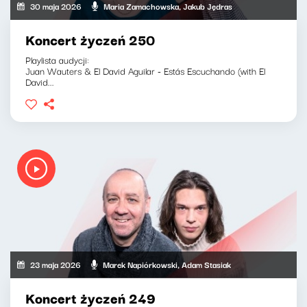
30 maja 2026
Maria Zamachowska, Jakub Jędras
Koncert życzeń 250
Playlista audycji:
Juan Wauters & El David Aguilar - Estás Escuchando (with El
David...
23 maja 2026
Marek Napiórkowski, Adam Stasiak
Koncert życzeń 249