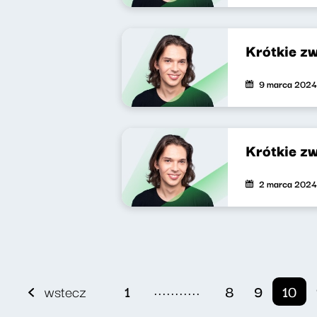
Krótkie z
9 marca 2024
Krótkie zw
2 marca 2024
...........
wstecz
1
8
9
10