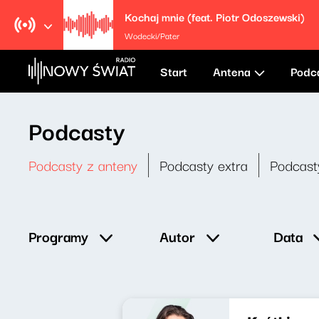
Kochaj mnie (feat. Piotr Odoszewski)
Wodecki/Pater
Start
Antena
Podc
Podcasty
Podcasty z anteny
Podcasty extra
Podcast
Data
Programy
Autor