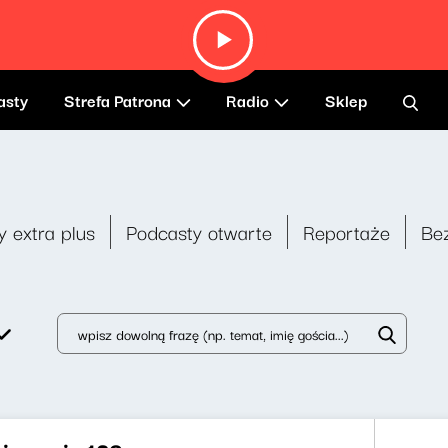
asty
Strefa Patrona
Radio
Sklep
y extra plus
Podcasty otwarte
Reportaże
Be