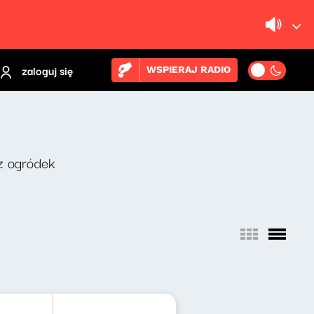
zaloguj się
WSPIERAJ RADIO
z ogródek