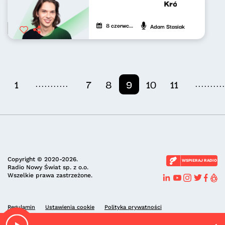
Krótkie zwierzen
8 czerwca 2024
Adam Stasiak
...........
.........
1
7
8
9
10
11
Copyright © 2020-2026.
WSPIERAJ RADIO
Radio Nowy Świat sp. z o.o.
Wszelkie prawa zastrzeżone.
Regulamin
Ustawienia cookie
Polityka prywatności