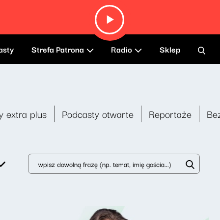
asty
Strefa Patrona
Radio
Sklep
y extra plus
Podcasty otwarte
Reportaże
Be