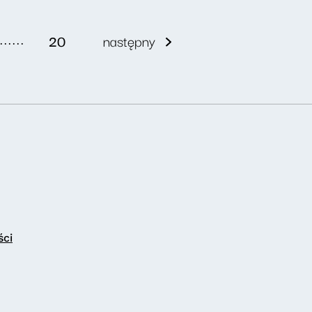
......
20
następny
ści