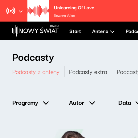
Unlearning Of Love
Rowena Wise
Start
Antena
Podc
Podcasty
Podcasty z anteny
Podcasty extra
Podcast
Data
Programy
Autor