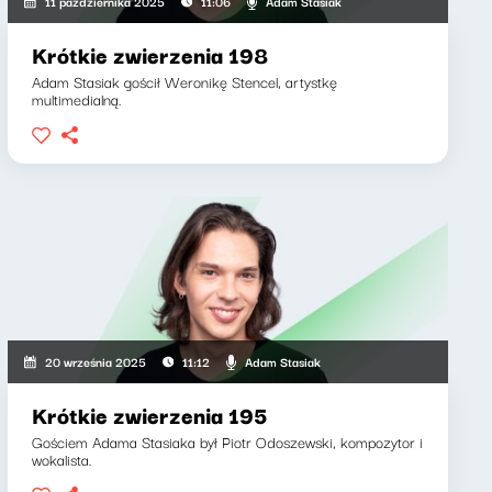
Adam Stasiak
11 października 2025
11:06
Krótkie zwierzenia 198
Adam Stasiak gościł Weronikę Stencel, artystkę
multimedialną.
Adam Stasiak
20 września 2025
11:12
Krótkie zwierzenia 195
Gościem Adama Stasiaka był Piotr Odoszewski, kompozytor i
wokalista.