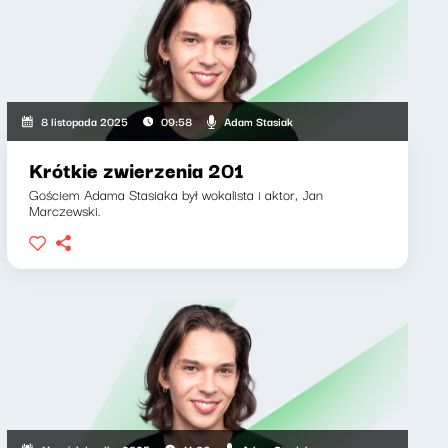
Adam Stasiak
8 listopada 2025
09:58
Krótkie zwierzenia 201
Gościem Adama Stasiaka był wokalista i aktor, Jan
Marczewski.