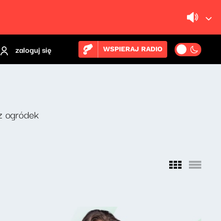
zaloguj się
WSPIERAJ RADIO
z ogródek