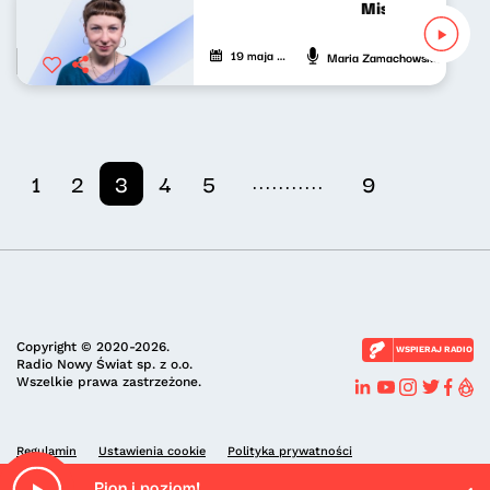
Mistrzowie grają
19 maja 2024
Maria Zamachowska
...........
1
2
3
4
5
9
Copyright © 2020-2026.
WSPIERAJ RADIO
Radio Nowy Świat sp. z o.o.
Wszelkie prawa zastrzeżone.
Regulamin
Ustawienia cookie
Polityka prywatności
Pion i poziom!