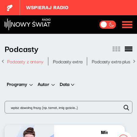
WSPIERAJ RADIO
Podcasty
Podcasty z anteny
Podcasty extra
Podcasty extra plus
Data
Programy
Autor
Mistrzowie grają