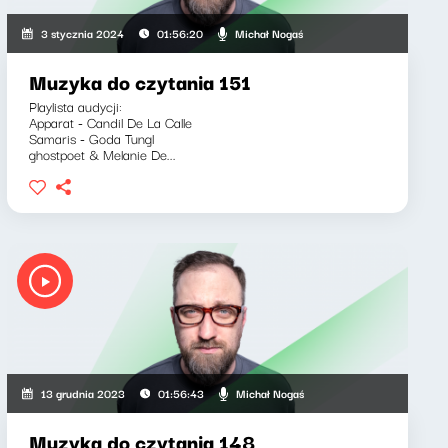
Michał Nogaś
3 stycznia 2024
01:56:20
Muzyka do czytania 151
Playlista audycji:
Apparat - Candil De La Calle
Samaris - Goda Tungl
ghostpoet & Melanie De...
Michał Nogaś
13 grudnia 2023
01:56:43
Muzyka do czytania 148