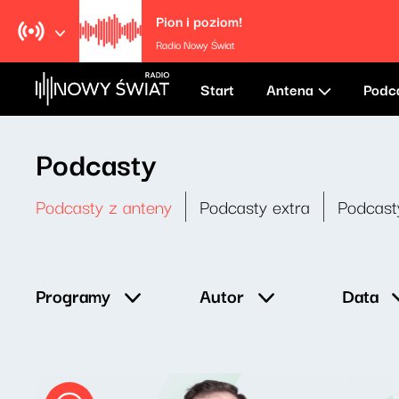
Pion i poziom!
Radio Nowy Świat
Start
Antena
Podc
Podcasty
Podcasty z anteny
Podcasty extra
Podcast
Data
Programy
Autor