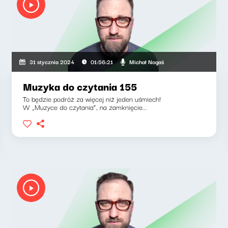
Michał Nogaś
31 stycznia 2024
01:56:21
Muzyka do czytania 155
To będzie podróż za więcej niż jeden uśmiech!
W „Muzyce do czytania”, na zamknięcie...