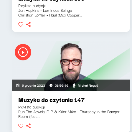
Playlista audycji:
Jon Hopkins - Luminous Beings
Christian Löffler - Haul (Max Cooper...
Michał Nogaś
6 grudnia 2023
01:56:46
Muzyka do czytania 147
Playlista audycji:
Run The Jewels, El-P & Killer Mike - Thursday in the Danger
Room (feat....