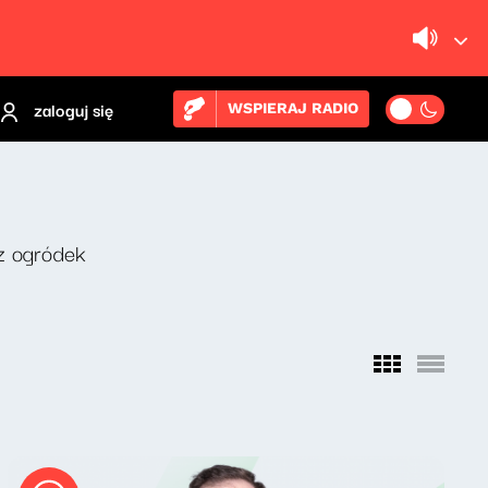
zaloguj się
WSPIERAJ RADIO
z ogródek