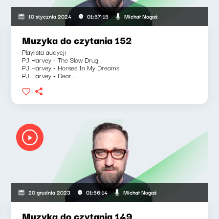
Michał Nogaś
10 stycznia 2024
01:57:15
Muzyka do czytania 152
Playlista audycji:
PJ Harvey - The Slow Drug
PJ Harvey - Horses In My Dreams
PJ Harvey - Dear...
Michał Nogaś
20 grudnia 2023
01:56:14
Muzyka do czytania 149