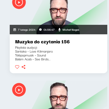
Michał Nogaś
7 lutego 2024
01:56:47
Muzyka do czytania 156
Playlista audycji:
Santaka - Love Kilimanjaro
Télépopmusik - Sound
Balam Acab - See Birds...