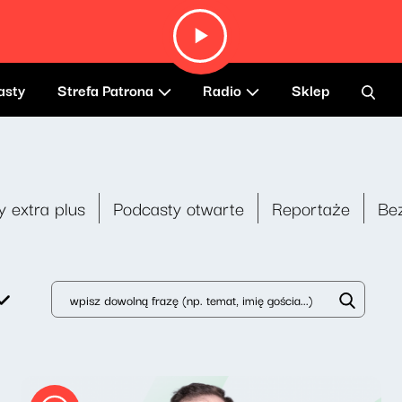
asty
Strefa Patrona
Radio
Sklep
y extra plus
Podcasty otwarte
Reportaże
Be