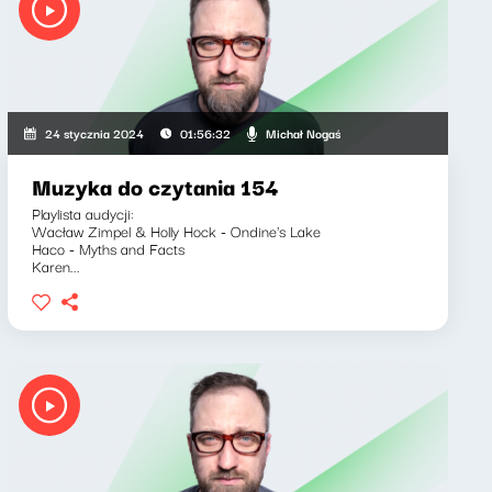
Michał Nogaś
24 stycznia 2024
01:56:32
Muzyka do czytania 154
Playlista audycji:
Wacław Zimpel & Holly Hock - Ondine's Lake
Haco - Myths and Facts
Karen...