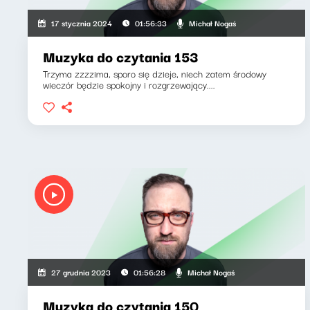
Michał Nogaś
17 stycznia 2024
01:56:33
Muzyka do czytania 153
Trzyma zzzzima, sporo się dzieje, niech zatem środowy
wieczór będzie spokojny i rozgrzewający....
Michał Nogaś
27 grudnia 2023
01:56:28
Muzyka do czytania 150