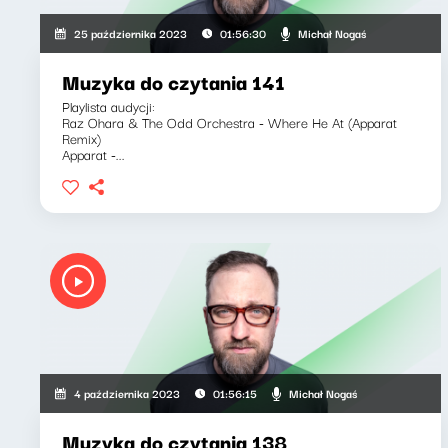
Michał Nogaś
25 października 2023
01:56:30
Muzyka do czytania 141
Playlista audycji:
Raz Ohara & The Odd Orchestra - Where He At (Apparat
Remix)
Apparat -...
Michał Nogaś
4 października 2023
01:56:15
Muzyka do czytania 138