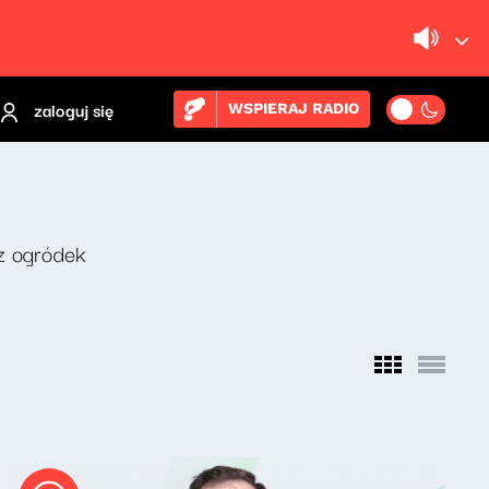
zaloguj się
WSPIERAJ RADIO
z ogródek