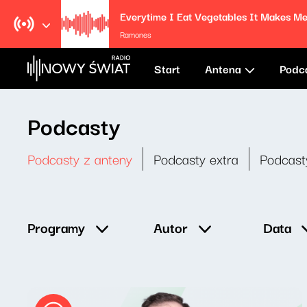
Ramones
Start
Antena
Podc
Podcasty
Podcasty z anteny
Podcasty extra
Podcast
Data
Programy
Autor