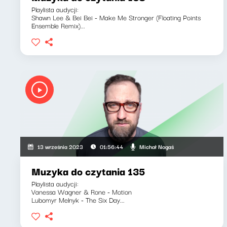
Playlista audycji:
Shawn Lee & Bei Bei - Make Me Stronger (Floating Points
Ensemble Remix)...
Michał Nogaś
13 września 2023
01:56:44
Muzyka do czytania 135
Playlista audycji:
Vanessa Wagner & Rone - Motion
Lubomyr Melnyk - The Six Day...