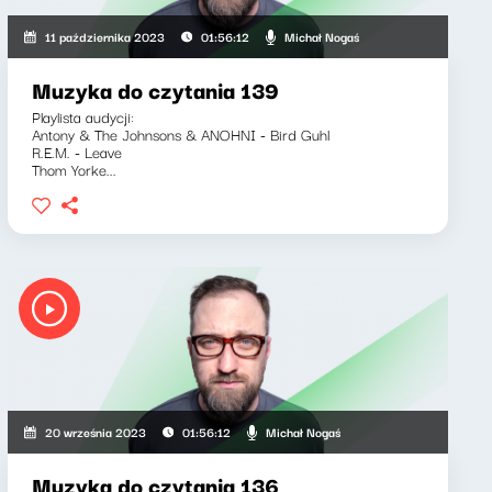
Michał Nogaś
11 października 2023
01:56:12
Muzyka do czytania 139
Playlista audycji:
Antony & The Johnsons & ANOHNI - Bird Guhl
R.E.M. - Leave
Thom Yorke...
Michał Nogaś
20 września 2023
01:56:12
Muzyka do czytania 136