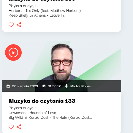
Playlista audycji:
Herbert - It's Only (feat. Matthew Herbert)
Keep Shelly In Athens - Leave in...
Michał Nogaś
30 sierpnia 2023
01:56:17
Muzyka do czytania 133
Playlista audycji:
Unwoman - Hounds of Love
Big Wild & Kerala Dust - The Rain (Kerala Dust...