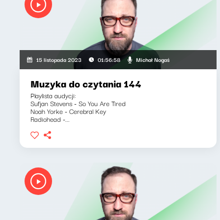
Michał Nogaś
15 listopada 2023
01:56:58
Muzyka do czytania 144
Playlista audycji:
Sufjan Stevens - So You Are Tired
Noah Yorke - Cerebral Key
Radiohead -...