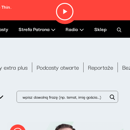
Everytime I Eat Vegetables It Makes Me Think of You (2002 Remaster)
asty
Strefa Patrona
Radio
Sklep
y extra plus
Podcasty otwarte
Reportaże
Be