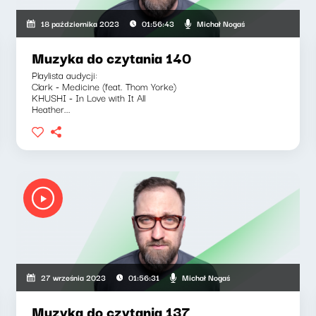
Michał Nogaś
18 października 2023
01:56:43
Muzyka do czytania 140
Playlista audycji:
Clark - Medicine (feat. Thom Yorke)
KHUSHI - In Love with It All
Heather...
Michał Nogaś
27 września 2023
01:56:31
Muzyka do czytania 137