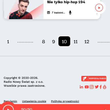
Nie tylko hip-hop 194
7 kwietnia 2024
Mateusz An
...........
........
1
8
9
10
11
12
Copyright © 2020-2026.
WSPIERAJ RADIO
Radio Nowy Świat sp. z o.o.
Wszelkie prawa zastrzeżone.
Regulamin
Ustawienia cookie
Polityka prywatności
50/50