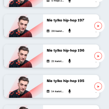
5 maja 2024
Mateusz An
Nie tylko hip-hop 197
28 kwietnia 2024
Mateusz An
Nie tylko hip-hop 196
21 kwietnia 2024
Mateusz An
Nie tylko hip-hop 195
14 kwietnia 2024
Mateusz An