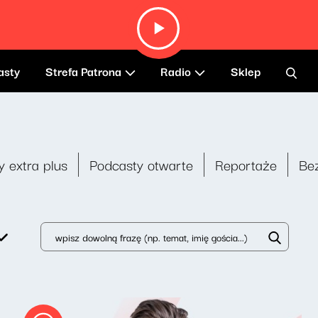
asty
Strefa Patrona
Radio
Sklep
y extra plus
Podcasty otwarte
Reportaże
Be