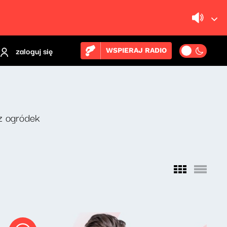
zaloguj się
WSPIERAJ RADIO
z ogródek