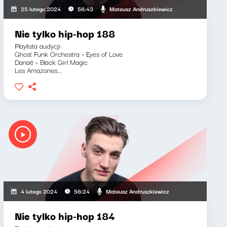
Mateusz Andruszkiewicz
25 lutego 2024
56:43
Nie tylko hip-hop 188
Playlista audycji:
Ghost Funk Orchestra - Eyes of Love
Danaë - Black Girl Magic
Les Amazones...
Mateusz Andruszkiewicz
4 lutego 2024
56:24
Nie tylko hip-hop 184