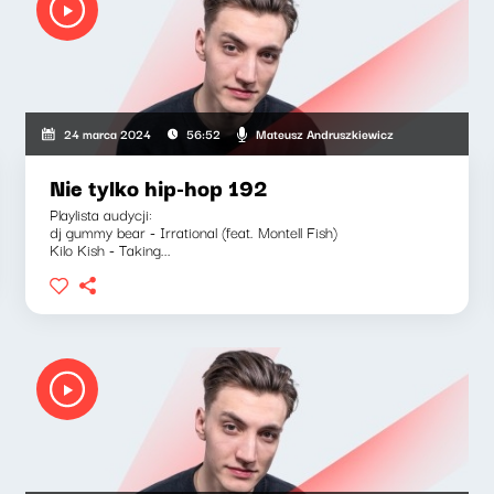
Mateusz Andruszkiewicz
24 marca 2024
56:52
Nie tylko hip-hop 192
Playlista audycji:
dj gummy bear - Irrational (feat. Montell Fish)
Kilo Kish - Taking...