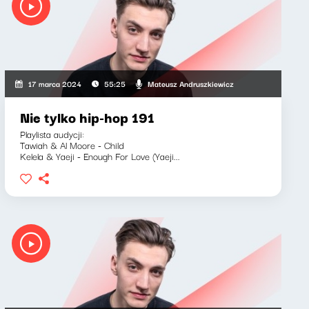
Mateusz Andruszkiewicz
17 marca 2024
55:25
Nie tylko hip-hop 191
Playlista audycji:
Tawiah & Al Moore - Child
Kelela & Yaeji - Enough For Love (Yaeji...