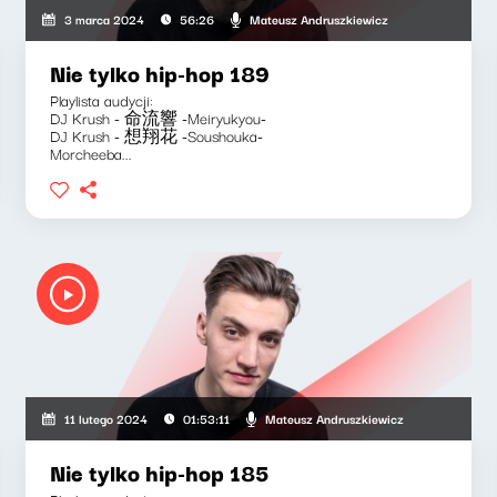
Mateusz Andruszkiewicz
3 marca 2024
56:26
Nie tylko hip-hop 189
Playlista audycji:
DJ Krush - 命流響 -Meiryukyou-
DJ Krush - 想翔花 -Soushouka-
Morcheeba...
Mateusz Andruszkiewicz
11 lutego 2024
01:53:11
Nie tylko hip-hop 185