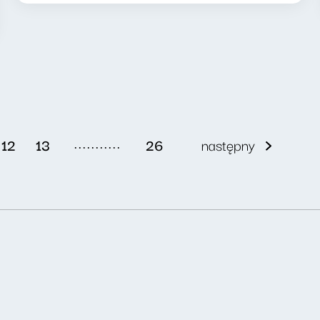
...........
12
13
26
następny