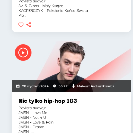
Playlista audycji:
Avi & Gibbs - Mały Książę
KACPERCZYK - Pokolenie Końca Świata
Pip...
Mateusz Andruszkiewicz
28 stycznia 2024
56:22
Nie tylko hip-hop 183
Playlista audycji:
JMSN - Love Me
JMSN - Not 4 U
JMSN - Love & Pain
JMSN - Drama
JMSN -...