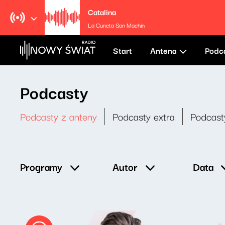
Catalina
La Cuneta Son Machin
Start
Antena
Podc
Podcasty
Podcasty z anteny
Podcasty extra
Podcast
Data
Programy
Autor