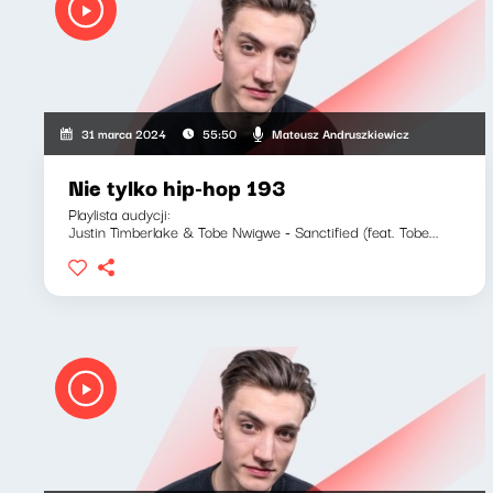
Mateusz Andruszkiewicz
31 marca 2024
55:50
Nie tylko hip-hop 193
Playlista audycji:
Justin Timberlake & Tobe Nwigwe - Sanctified (feat. Tobe...