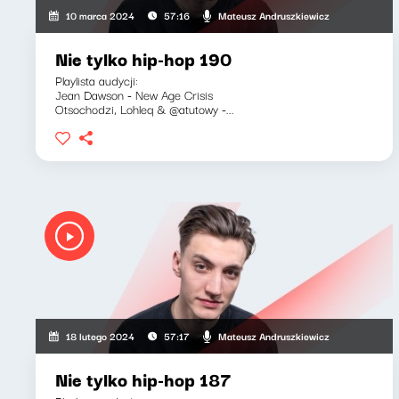
Mateusz Andruszkiewicz
10 marca 2024
57:16
Nie tylko hip-hop 190
Playlista audycji:
Jean Dawson - New Age Crisis
Otsochodzi, Lohleq & @atutowy -...
Mateusz Andruszkiewicz
18 lutego 2024
57:17
Nie tylko hip-hop 187