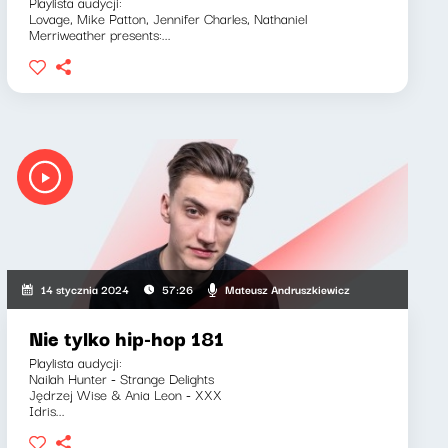
Playlista audycji:
Lovage, Mike Patton, Jennifer Charles, Nathaniel
Merriweather presents:...
Mateusz Andruszkiewicz
14 stycznia 2024
57:26
Nie tylko hip-hop 181
Playlista audycji:
Nailah Hunter - Strange Delights
Jędrzej Wise & Ania Leon - XXX
Idris...