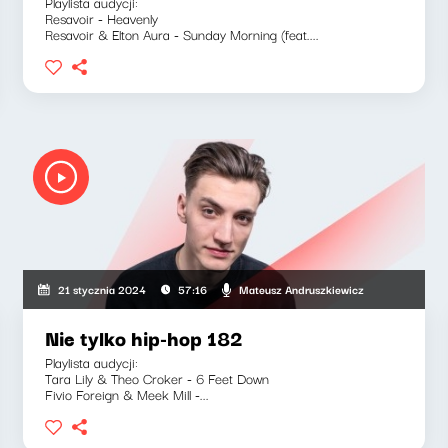
Playlista audycji:
Resavoir - Heavenly
Resavoir & Elton Aura - Sunday Morning (feat....
Mateusz Andruszkiewicz
21 stycznia 2024
57:16
Nie tylko hip-hop 182
Playlista audycji:
Tara Lily & Theo Croker - 6 Feet Down
Fivio Foreign & Meek Mill -...