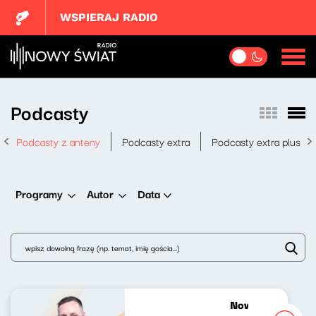
WSPIERAJ RADIO
Podcasty
Podcasty z anteny
Podcasty extra
Podcasty extra plus
Data
Programy
Autor
Nowy Świat po p