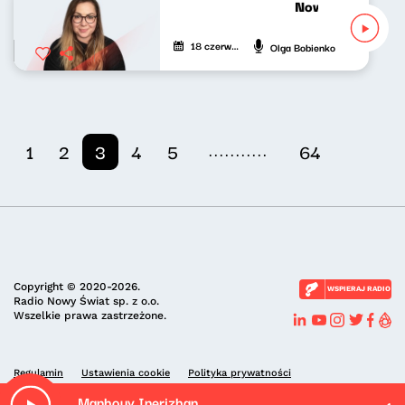
Nowy Świat po p
18 czerwca 2026
Olga Bobienko
...........
1
2
3
4
5
64
Copyright © 2020-2026.
WSPIERAJ RADIO
Radio Nowy Świat sp. z o.o.
Wszelkie prawa zastrzeżone.
Regulamin
Ustawienia cookie
Polityka prywatności
Manhouy Inerizhan