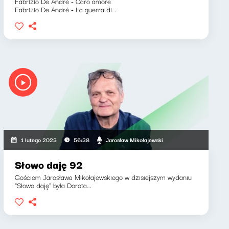
Fabrizio De André - Caro amore
Fabrizio De André - La guerra di...
Jarosław Mikołajewski
1 lutego 2023
56:38
Słowo daję 92
Gościem Jarosława Mikołajewskiego w dzisiejszym wydaniu
"Słowo daję" była Dorota...