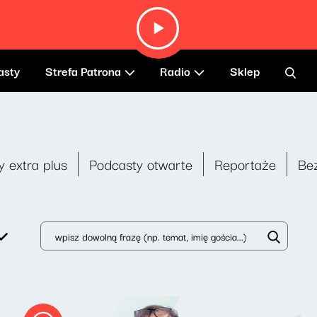
asty
Strefa Patrona
Radio
Sklep
y extra plus
Podcasty otwarte
Reportaże
Be