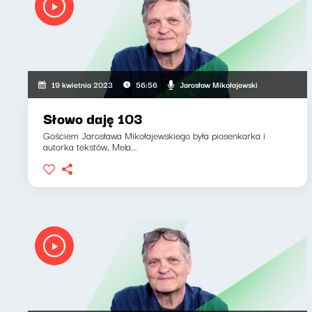
Jarosław Mikołajewski
19 kwietnia 2023
56:56
Słowo daję 103
Gościem Jarosława Mikołajewskiego była piosenkarka i
autorka tekstów, Mela...