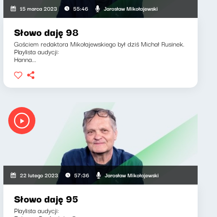
Jarosław Mikołajewski
15 marca 2023
55:46
Słowo daję 98
Gościem redaktora Mikołajewskiego był dziś Michał Rusinek.
Playlista audycji:
Hanna...
Jarosław Mikołajewski
22 lutego 2023
57:36
Słowo daję 95
Playlista audycji: