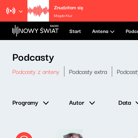
Znudziłam się
Magda Kluz
Start
Antena
Podc
Podcasty
Podcasty z anteny
Podcasty extra
Podcast
Data
Programy
Autor