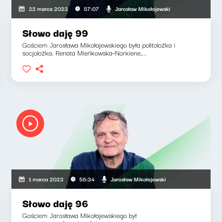
Jarosław Mikołajewski
22 marca 2023
57:07
Słowo daję 99
Gościem Jarosława Mikołajewskiego była politolożka i
socjolożka, Renata Mieńkowska-Norkiene,...
Jarosław Mikołajewski
1 marca 2023
56:34
Słowo daję 96
Gościem Jarosława Mikołajewskiego był