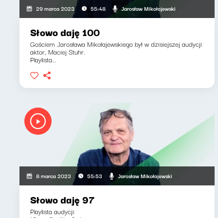
Jarosław Mikołajewski
29 marca 2023
55:48
Słowo daję 100
Gościem Jarosława Mikołajewskiego był w dzisiejszej audycji
aktor, Maciej Stuhr.
Playlista...
Jarosław Mikołajewski
8 marca 2023
55:53
Słowo daję 97
Playlista audycji: