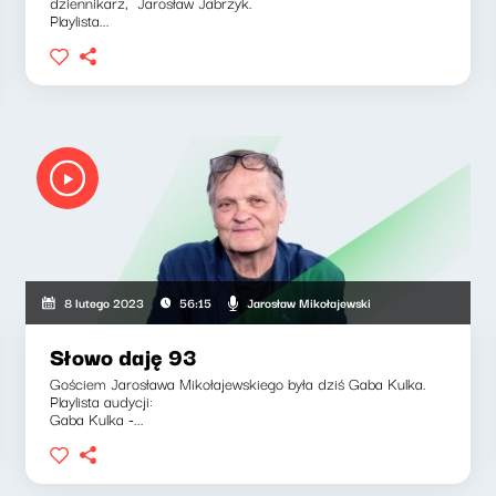
dziennikarz, Jarosław Jabrzyk.
Playlista...
Jarosław Mikołajewski
8 lutego 2023
56:15
Słowo daję 93
Gościem Jarosława Mikołajewskiego była dziś Gaba Kulka.
Playlista audycji:
Gaba Kulka -...