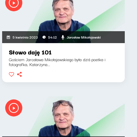
Jarosław Mikołajewski
5 kwietnia 2023
54:12
Słowo daję 101
Gościem Jarosława Mikołajewskiego była dziś poetka i
fotografka, Katarzyna...