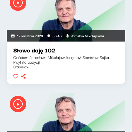
Jarosław Mikołajewski
12 kwietnia 2023
58:48
Słowo daję 102
Gościem Jarosława Mikołajewskiego był Stanisław Sojka.
Playlista audycji:
Stanisław...