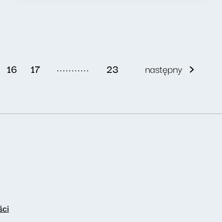
...........
16
17
23
następny
ści