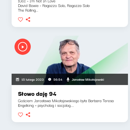
10cc - I'm Not In Love
David Bowie - Ragazzo Solo, Ragazza Sola
The Rolling...
Jarosław Mikołajewski
15 lutego 2023
56:54
Słowo daję 94
Gościem Jarosława Mikołajewskiego była Barbara Teresa
Engelking – psycholog i socjolog....