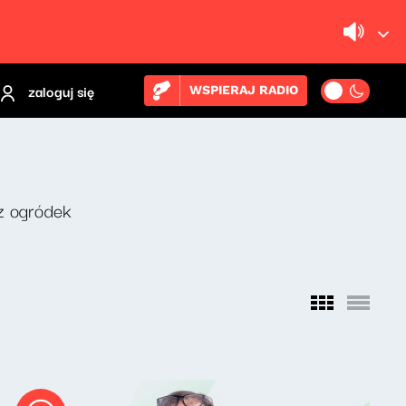
zaloguj się
WSPIERAJ RADIO
z ogródek