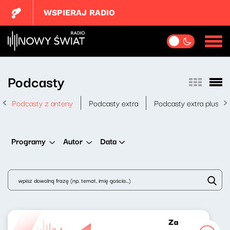
WSPIERAJ RADIO
Podcasty
Podcasty z anteny
Podcasty extra
Podcasty extra plus
Data
Programy
Autor
Za chwilę weeke