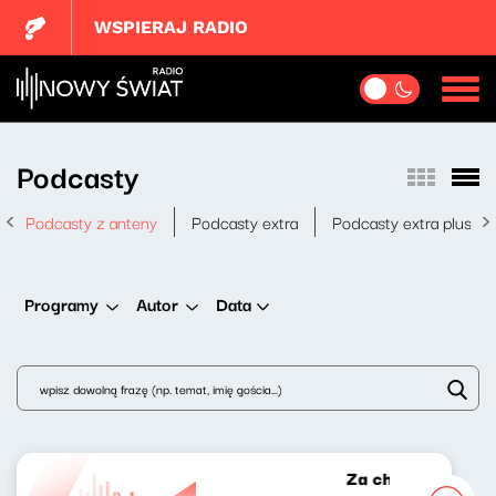
WSPIERAJ RADIO
Podcasty
Podcasty z anteny
Podcasty extra
Podcasty extra plus
Data
Programy
Autor
Za chwilę weekend