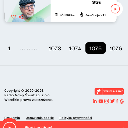
Strumień zdumie
14 listopada 2022
Jan Chojnacki
...........
1
1073
1074
1075
1076
Copyright © 2020-2026.
WSPIERAJ RADIO
Radio Nowy Świat sp. z o.o.
Wszelkie prawa zastrzeżone.
Regulamin
Ustawienia cookie
Polityka prywatności
Pion i poziom!