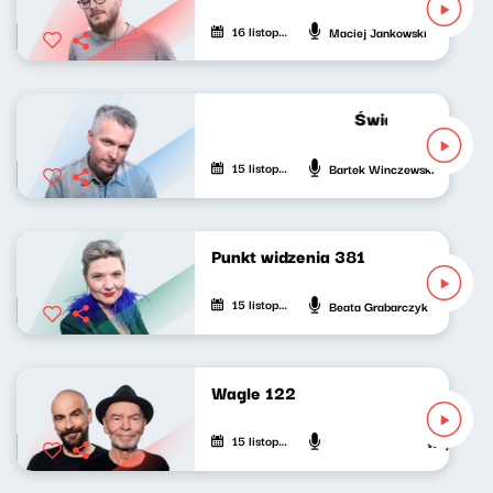
16 listopada 2022
Maciej Jankowski
Świat naszej muzy
15 listopada 2022
Bartek Winczewski
Punkt widzenia 381
15 listopada 2022
Beata Grabarczyk
Wagle 122
15 listopada 2022
Wojciech Wa