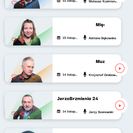
15 listopada 2022
Mateusz Kuśmierek
Między nami Patr
15 listopada 2022
Adriana Bąkowska
Muzyka bardzo p
14 listopada 2022
Krzysztof Grabowski
JerzoBrzmienia 24
14 listopada 2022
Jerzy Sosnowski