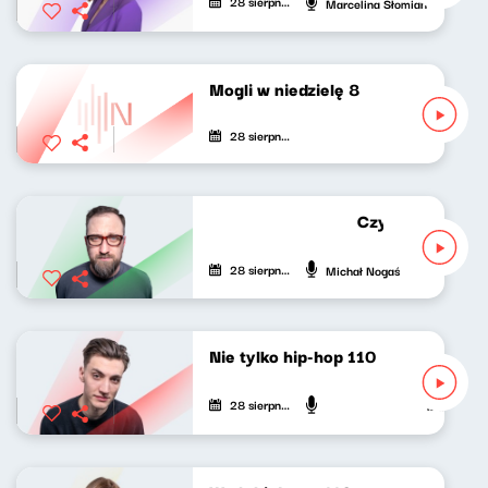
28 sierpnia 2022
Marcelina Słomian
Mogli w niedzielę 8
28 sierpnia 2022
Czytał Michał N
28 sierpnia 2022
Michał Nogaś
Nie tylko hip-hop 110
28 sierpnia 2022
Mateusz An