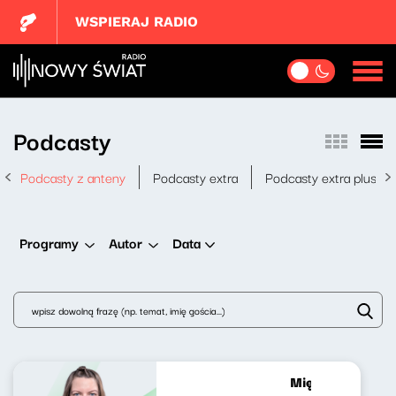
WSPIERAJ RADIO
Podcasty
Podcasty z anteny
Podcasty extra
Podcasty extra plus
Data
Programy
Autor
Między nami Pat