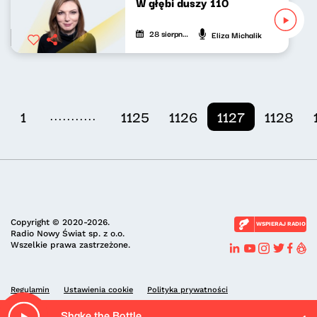
W głębi duszy 110
28 sierpnia 2022
Eliza Michalik
...........
1
1125
1126
1127
1128
Copyright © 2020-2026.
WSPIERAJ RADIO
Radio Nowy Świat sp. z o.o.
Wszelkie prawa zastrzeżone.
Regulamin
Ustawienia cookie
Polityka prywatności
Shake the Bottle