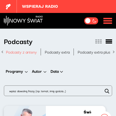
WSPIERAJ RADIO
Podcasty
Podcasty z anteny
Podcasty extra
Podcasty extra plus
Data
Programy
Autor
Świat naszej muz