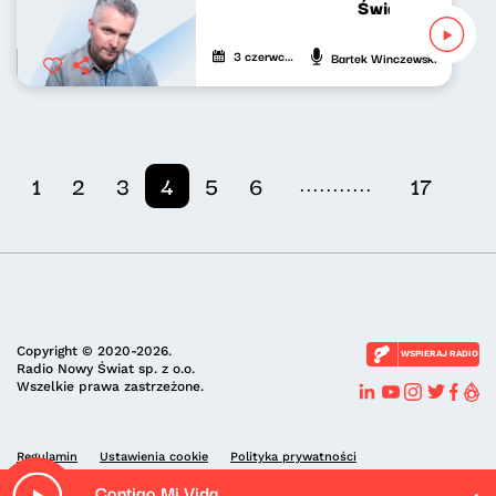
Świat nowej muzy
3 czerwca 2022
Bartek Winczewski
...........
1
2
3
4
5
6
17
Copyright © 2020-2026.
WSPIERAJ RADIO
Radio Nowy Świat sp. z o.o.
Wszelkie prawa zastrzeżone.
Regulamin
Ustawienia cookie
Polityka prywatności
Contigo Mi Vida