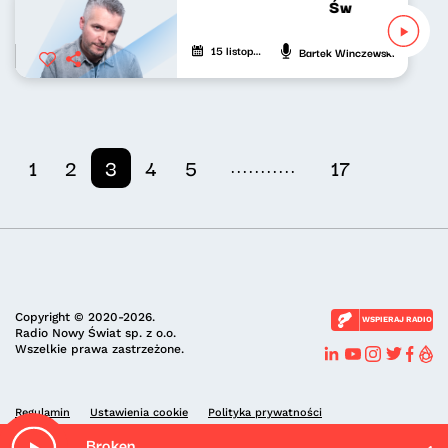
Świat naszej muz
15 listopada 2022
Bartek Winczewski
...........
1
2
3
4
5
17
Copyright © 2020-2026.
WSPIERAJ RADIO
Radio Nowy Świat sp. z o.o.
Wszelkie prawa zastrzeżone.
Regulamin
Ustawienia cookie
Polityka prywatności
Broken