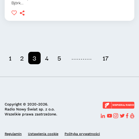
Björk...
...........
1
2
3
4
5
17
Copyright © 2020-2026.
WSPIERAJ RADIO
Radio Nowy Świat sp. z o.o.
Wszelkie prawa zastrzeżone.
Regulamin
Ustawienia cookie
Polityka prywatności