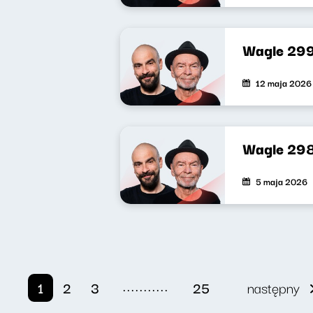
Wagle 29
12 maja 2026
Wagle 29
5 maja 2026
...........
1
2
3
25
następny