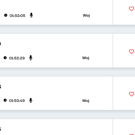
Wojciech Waglewski, Bartosz "F
01:53:05
9
Wojciech Waglewski, Bartosz "F
01:52:29
8
Wojciech Waglewski, Bartosz "F
01:53:49
6