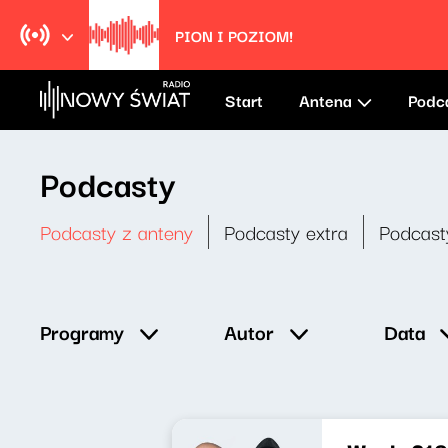
PION I POZIOM!
Start
Antena
Podc
Podcasty
Podcasty z anteny
Podcasty extra
Podcast
Data
Programy
Autor