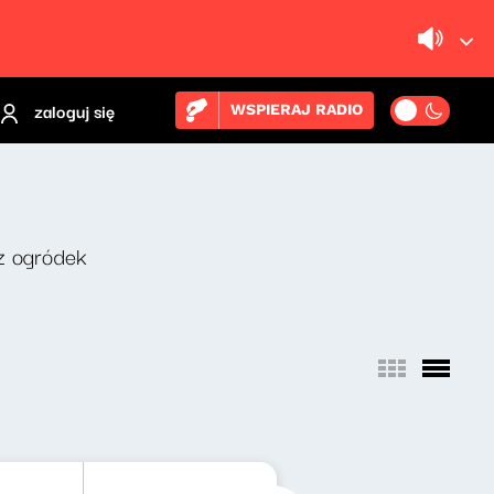
zaloguj się
WSPIERAJ RADIO
z ogródek