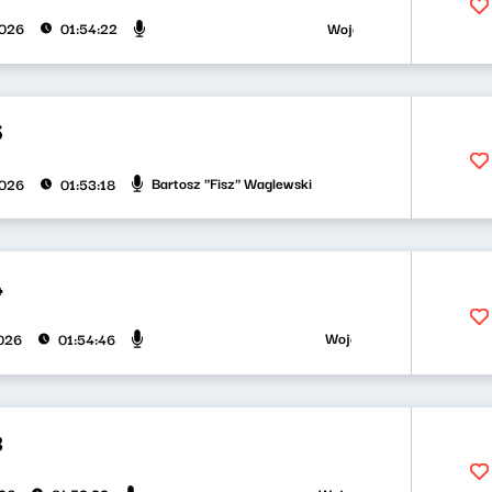
Wojciech Waglewski, Bartos
2026
01:54:22
5
Bartosz "Fisz" Waglewski
2026
01:53:18
4
Wojciech Waglewski, Bartos
026
01:54:46
3