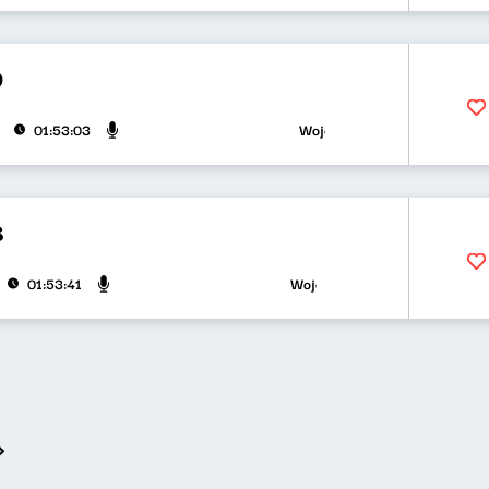
9
Wojciech Waglewski, Bartosz "F
01:53:03
8
Wojciech Waglewski, Bartosz "Fi
01:53:41