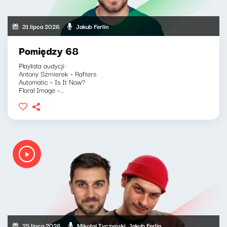
31 lipca 2026
Jakub Ferlin
Pomiędzy 68
Playlista audycji:
Antony Szmierek - Rafters
Automatic - Is It Now?
Floral Image -...
25 lipca 2026
Mikołaj Tyczyński, Jakub Ferlin