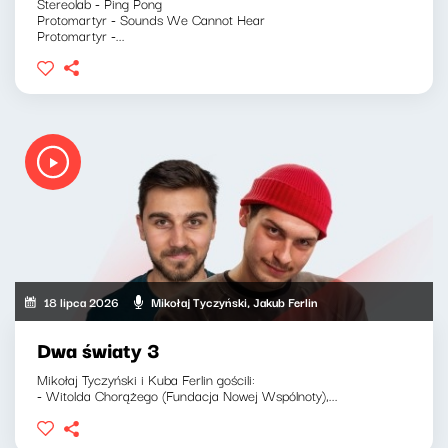
Stereolab - Ping Pong
Protomartyr - Sounds We Cannot Hear
Protomartyr -...
18 lipca 2026
Mikołaj Tyczyński, Jakub Ferlin
Dwa światy 3
Mikołaj Tyczyński i Kuba Ferlin gościli:
- Witolda Chorążego (Fundacja Nowej Wspólnoty),...