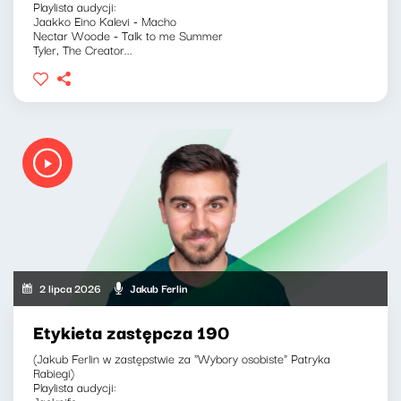
Playlista audycji:
Jaakko Eino Kalevi - Macho
Nectar Woode - Talk to me Summer
Tyler, The Creator...
2 lipca 2026
Jakub Ferlin
Etykieta zastępcza 190
(Jakub Ferlin w zastępstwie za "Wybory osobiste" Patryka
Rabiegi)
Playlista audycji:
Jacknife...