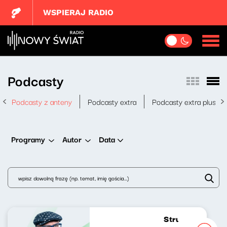
WSPIERAJ RADIO
Podcasty
Podcasty z anteny
Podcasty extra
Podcasty extra plus
Data
Programy
Autor
Strumień zdumie