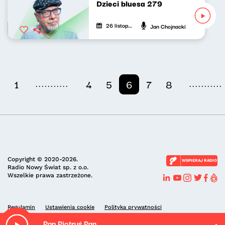
Dzieci bluesa 279
26 listopada 2025
Jan Chojnacki
...........
...........
1
4
5
6
7
8
Copyright © 2020-2026.
WSPIERAJ RADIO
Radio Nowy Świat sp. z o.o.
Wszelkie prawa zastrzeżone.
Regulamin
Ustawienia cookie
Polityka prywatności
Pan Piotruś Pan